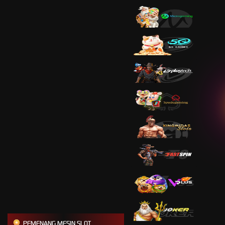
PEMENANG MESIN SLOT