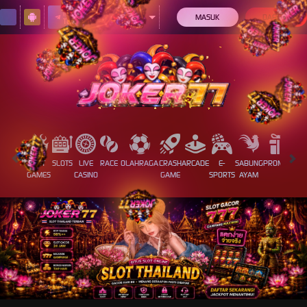
Main di
MASUK
DAFTAR
Telegram
HOT
SLOTS
LIVE
RACE
OLAHRAGA
CRASH
ARCADE
E-
SABUNG
PROMOSI
GAMES
CASINO
GAME
SPORTS
AYAM