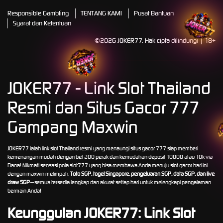
Responsible Gambling
TENTANG KAMI
Pusat Bantuan
Syarat dan Ketentuan
©2026 JOKER77. Hak cipta dilindungi | 18+
JOKER77 - Link Slot Thailand
Resmi dan Situs Gacor 777
Gampang Maxwin
JOKER77 ialah link slot Thailand resmi yang menaungi situs gacor 777 siap memberi
kemenangan mudah dengan bet 200 perak dan kemudahan deposit 10000 atau 10k via
Dana! Nikmati sensasi pola slot777 yang bisa membawa Anda menuju slot gacor hari ini
dengan maxwin melimpah.
Toto SGP, togel Singapore, pengeluaran SGP, data SGP, dan live
draw SGP
—semua tersedia lengkap dan akurat setiap hari untuk melengkapi pengalaman
bermain Anda!
Keunggulan JOKER77: Link Slot