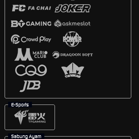
E-Sports
Sabung Ayam