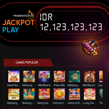
IDR
JACKPOT
12,123,123,123
PLAY
GAME POPULER
Sweet Bonanza Super Scatter
Mahjong Wins 3 – Black Scatter
Wild Beans
Poker Win
Mahjong Ways 2
Wild Bounty Showdown
Mahjong Ways
Wukong - Black Scatter
Bang Gacor 1000
Fortune Gems
Gates of Olympus Super Scatter
Lucky Twins Nexus
The Cryp