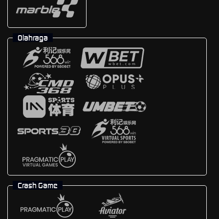
Olahraga
Crash Game