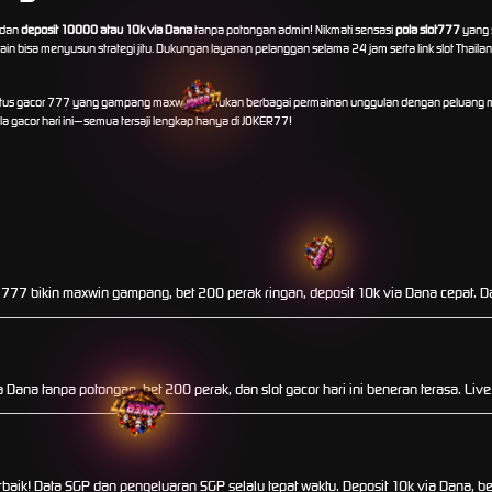
 dan
deposit 10000 atau 10k via Dana
tanpa potongan admin! Nikmati sensasi
pola slot777
yang 
main bisa menyusun strategi jitu. Dukungan layanan pelanggan selama 24 jam serta link slot Thaila
an situs gacor 777 yang gampang maxwin. Temukan berbagai permainan unggulan dengan peluang
ola gacor hari ini—semua tersaji lengkap hanya di JOKER77!
7
or 777 bikin maxwin gampang, bet 200 perak ringan, deposit 10k via Dana cepat. 
Dana tanpa potongan, bet 200 perak, dan slot gacor hari ini beneran terasa. Liv
erbaik! Data SGP dan pengeluaran SGP selalu tepat waktu. Deposit 10k via Dana, b