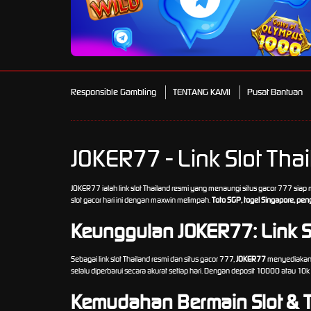
Responsible Gambling
TENTANG KAMI
Pusat Bantuan
JOKER77 - Link Slot Th
JOKER77 ialah link slot Thailand resmi yang menaungi situs gacor 777 
slot gacor hari ini dengan maxwin melimpah.
Toto SGP, togel Singapore, pen
Keunggulan JOKER77: Link Sl
Sebagai link slot Thailand resmi dan situs gacor 777,
JOKER77
menyediakan
selalu diperbarui secara akurat setiap hari. Dengan deposit 10000 atau 10
Kemudahan Bermain Slot & T