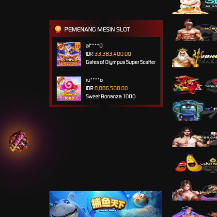
PEMENANG MESIN SLOT
al****0
IDR
33,383,400.00
Gates of Olympus Super Scatter
ru****o
IDR
8,886,500.00
Sweet Bonanza 1000
sae****9
IDR
7,567,000.00
Mahjong Wins 3 – Black Scatter
al****0
IDR
5,998,200.00
Gates of Olympus Super Scatter
sae****9
IDR
4,966,400.00
Mahjong Wins 3 – Black Scatter