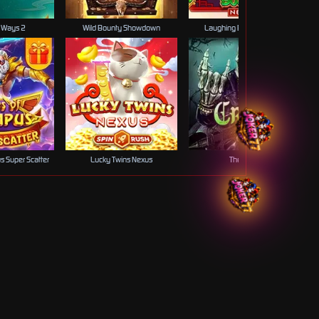
 Ways 2
Wild Bounty Showdown
Laughing Buddha Nexus
s Super Scatter
Lucky Twins Nexus
The Crypt