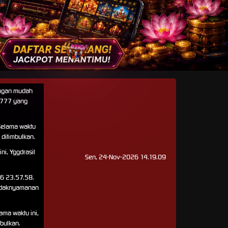
nangan mudah
ot777 yang
Selama waktu
ditimbulkan.
i, Yggdrasil
Sen, 24-Nov-2026 14.19.09
26 23.57.58.
tidaknyamanan
ma waktu ini,
bulkan.