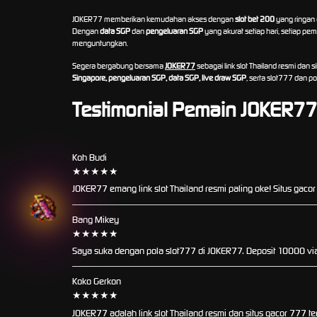
JOKER77 memberikan kemudahan akses dengan
slot bet 200
yang ringan
Dengan
data SGP
dan
pengeluaran SGP
yang akurat setiap hari, setiap pe
menguntungkan.
Segera bergabung bersama
JOKER77
sebagai link slot Thailand resmi d
Singapore, pengeluaran SGP, data SGP, live draw SGP
, serta slot777 dan p
Testimonial Pemain JOKER7
Koh Budi
★★★★★
JOKER77 emang link slot Thailand resmi paling oke! Situs gac
Bang Mikey
★★★★★
Saya suka dengan pola slot777 di JOKER77. Deposit 10000 via 
Koko Gerkon
★★★★★
JOKER77 adalah link slot Thailand resmi dan situs gacor 777 t