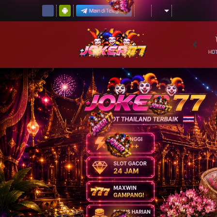
Main di Telegram
HO