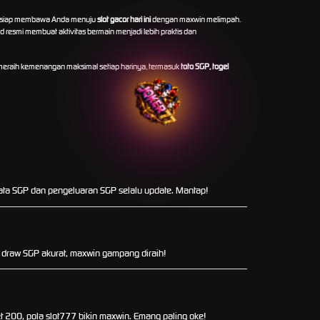
siap membawa Anda menuju
slot gacor hari ini
dengan maxwin melimpah.
nd resmi membuat aktivitas bermain menjadi lebih praktis dan
 meraih kemenangan maksimal setiap harinya, termasuk
toto SGP, togel
Data SGP dan pengeluaran SGP selalu update. Mantap!
e draw SGP akurat, maxwin gampang diraih!
et 200, pola slot777 bikin maxwin. Emang paling oke!