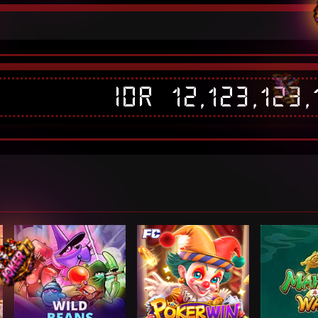
IDR 12,123,123,