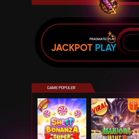
JACKPOT
PLAY
GAME POPULER