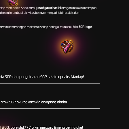
siap membawa Anda menuju
slot gacor hari ini
dengan maxwin melimpah.
nd resmi membuat aktivitas bermain menjadi lebih praktis dan
 meraih kemenangan maksimal setiap harinya, termasuk
toto SGP, togel
Data SGP dan pengeluaran SGP selalu update. Mantap!
e draw SGP akurat, maxwin gampang diraih!
et 200, pola slot777 bikin maxwin. Emang paling oke!