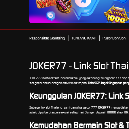
Responsible Gambling
TENTANG KAMI
Pusat Bantuan
JOKER77 - Link Slot Th
JOKER77 ialah link slot Thailand resmi yang menaungi situs gacor 777 
slot gacor hari ini dengan maxwin melimpah.
Toto SGP, togel Singapore, pen
Keunggulan JOKER77: Link Sl
Sebagai link slot Thailand resmi dan situs gacor 777,
JOKER77
menyediakan
selalu diperbarui secara akurat setiap hari. Dengan deposit 10000 atau 10
Kemudahan Bermain Slot & T