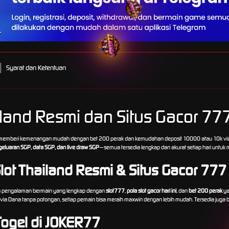
Syarat dan Ketentuan
ailand Resmi dan Situs Gacor 
siap memberi kemenangan mudah dengan bet 200 perak dan kemudahan deposit 10000 atau 10k v
geluaran SGP, data SGP, dan live draw SGP
—semua tersedia lengkap dan akurat setiap hari untu
ot Thailand Resmi & Situs Gacor 777
 pengalaman bermain yang lengkap dengan
slot777
,
pola slot gacor hari ini
, dan
bet 200 perak
ya
k via Dana tanpa potongan, setiap pemain bisa meraih maxwin dengan lebih mudah. Tersedia juga be
ogel di JOKER77