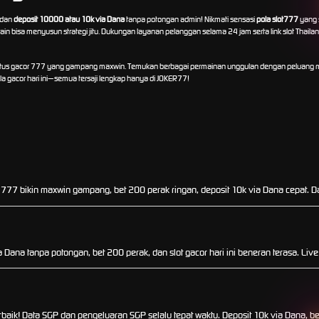
 dan
deposit 10000 atau 10k via Dana
tanpa potongan admin! Nikmati sensasi
pola slot777
yang 
main bisa menyusun strategi jitu. Dukungan layanan pelanggan selama 24 jam serta link slot Thaila
an situs gacor 777 yang gampang maxwin. Temukan berbagai permainan unggulan dengan peluang
ola gacor hari ini—semua tersaji lengkap hanya di JOKER77!
7
or 777 bikin maxwin gampang, bet 200 perak ringan, deposit 10k via Dana cepat. 
Dana tanpa potongan, bet 200 perak, dan slot gacor hari ini beneran terasa. Liv
erbaik! Data SGP dan pengeluaran SGP selalu tepat waktu. Deposit 10k via Dana, b