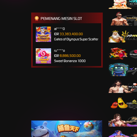
PEMENANG MESIN SLOT
al****0
IDR
33,383,400.00
Gates of Olympus Super Scatter
ru****o
IDR
8,886,500.00
Sweet Bonanza 1000
sae****9
IDR
7,567,000.00
Mahjong Wins 3 – Black Scatter
al****0
IDR
5,998,200.00
Gates of Olympus Super Scatter
sae****9
IDR
4,966,400.00
Mahjong Wins 3 – Black Scatter