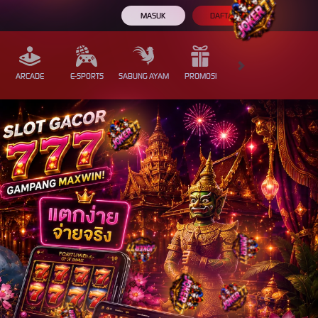
MASUK
DAFTAR
ARCADE
E-SPORTS
SABUNG AYAM
PROMOSI