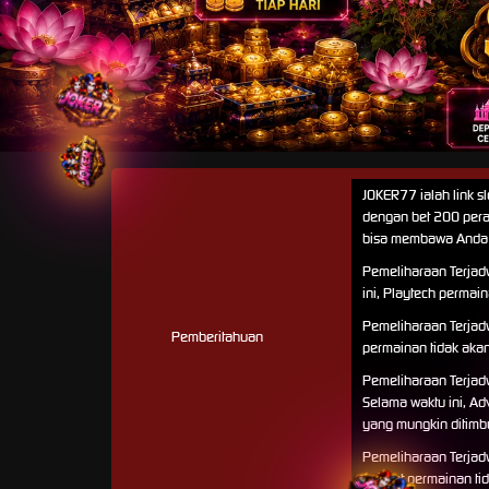
JOKER77 ialah link 
dengan bet 200 pera
bisa membawa Anda me
Pemeliharaan Terjad
ini, Playtech perma
Pemeliharaan Terjad
Pemberitahuan
permainan tidak aka
Pemeliharaan Terjad
Selama waktu ini, A
yang mungkin ditimb
Pemeliharaan Terjad
Fairbet permainan t