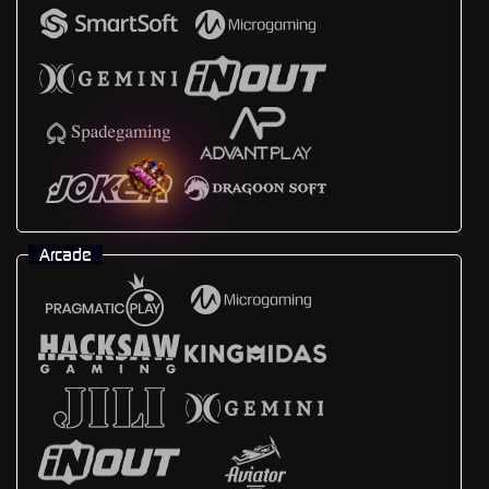
Arcade