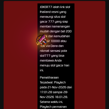
JOKER77 ialah link slot
thailand resmi yang
menaungi situs slot
gacor 777 yang siap
memberi kemenangan
mudah dengan bet 200
perak dan kemudahan
deposit 10000 atau
10k via Dana dan
nikmati sensasi pola
slot777 yang bisa
membawa Anda
menuju slot gacor hari
ini.
Pemeliharaan
Terjadwal: Playtech
pada 21-Nov-2026 dari
17.01.28 sampai 28-
Nov-2026 18.01.28.
Selama waktu ini,
Playtech permainan