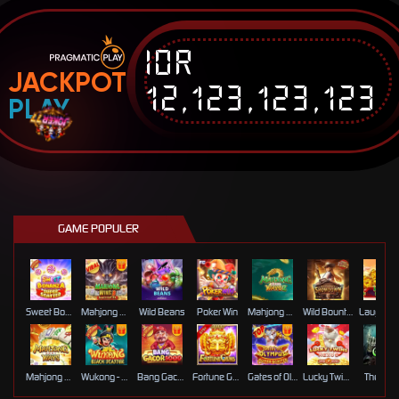
IDR
JACKPOT
12,123,123,123
PLAY
GAME POPULER
Sweet Bonanza Super Scatter
Mahjong Wins 3 – Black Scatter
Wild Beans
Poker Win
Mahjong Ways 2
Wild Bounty Showdown
Mahjong Ways
Wukong - Black Scatter
Bang Gacor 1000
Fortune Gems
Gates of Olympus Super Scatter
Lucky Twins Nexus
The Cryp