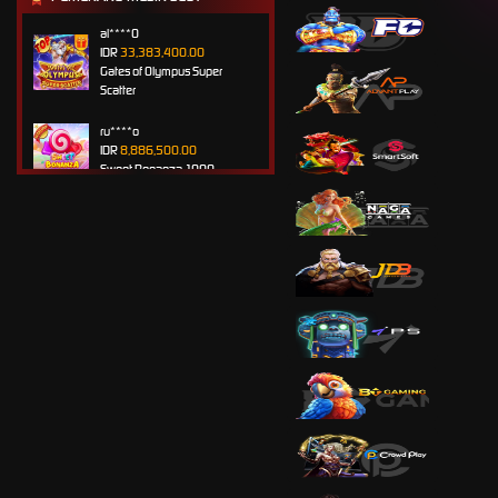
al****0
IDR
33,383,400.00
Gates of Olympus Super
Scatter
ru****o
IDR
8,886,500.00
Sweet Bonanza 1000
sae****9
IDR
7,567,000.00
Mahjong Wins 3 – Black
Scatter
al****0
IDR
5,998,200.00
Gates of Olympus Super
Scatter
sae****9
IDR
4,966,400.00
Mahjong Wins 3 – Black
Scatter