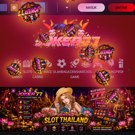
Main di
MASUK
DAFTAR
Telegram
HOT
SLOTS
LIVE
RACE
OLAHRAGA
CRASH
ARCADE
E-
SABUNG
PROMOSI
GAMES
CASINO
GAME
SPORTS
AYAM