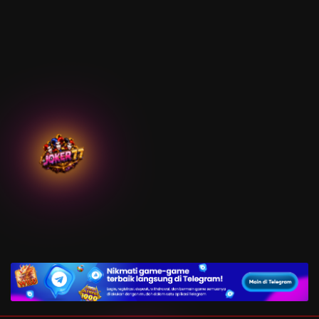
J
P
A