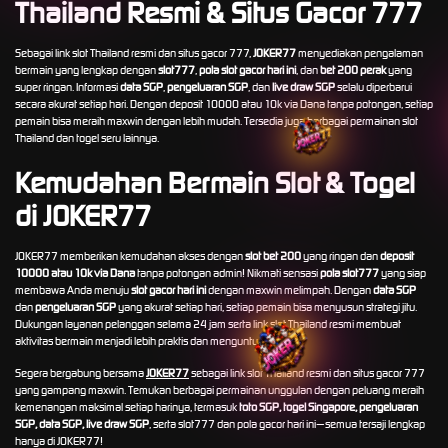
Thailand Resmi & Situs Gacor 777
Sebagai link slot Thailand resmi dan situs gacor 777,
JOKER77
menyediakan pengalaman
bermain yang lengkap dengan
slot777
,
pola slot gacor hari ini
, dan
bet 200 perak
yang
super ringan. Informasi
data SGP
,
pengeluaran SGP
, dan
live draw SGP
selalu diperbarui
secara akurat setiap hari. Dengan deposit 10000 atau 10k via Dana tanpa potongan, setiap
pemain bisa meraih maxwin dengan lebih mudah. Tersedia juga berbagai permainan slot
Thailand dan togel seru lainnya.
Kemudahan Bermain Slot & Togel
di JOKER77
JOKER77 memberikan kemudahan akses dengan
slot bet 200
yang ringan dan
deposit
10000 atau 10k via Dana
tanpa potongan admin! Nikmati sensasi
pola slot777
yang siap
membawa Anda menuju
slot gacor hari ini
dengan maxwin melimpah. Dengan
data SGP
dan
pengeluaran SGP
yang akurat setiap hari, setiap pemain bisa menyusun strategi jitu.
Dukungan layanan pelanggan selama 24 jam serta link slot Thailand resmi membuat
aktivitas bermain menjadi lebih praktis dan menguntungkan.
Segera bergabung bersama
JOKER77
sebagai link slot Thailand resmi dan situs gacor 777
yang gampang maxwin. Temukan berbagai permainan unggulan dengan peluang meraih
kemenangan maksimal setiap harinya, termasuk
toto SGP, togel Singapore, pengeluaran
SGP, data SGP, live draw SGP
, serta slot777 dan pola gacor hari ini—semua tersaji lengkap
hanya di JOKER77!