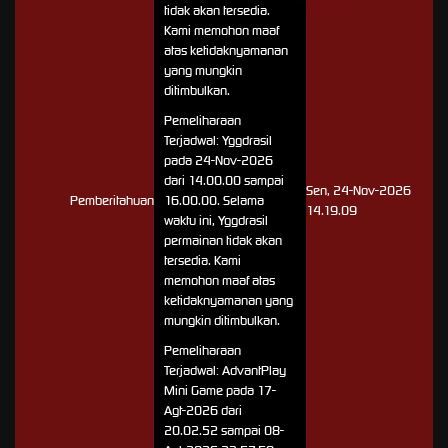
tidak akan tersedia.
Kami memohon maaf
atas ketidaknyamanan
yang mungkin
ditimbulkan.
Pemeliharaan
Terjadwal: Yggdrasil
pada 24-Nov-2026
dari 14.00.00 sampai
Sen, 24-Nov-2026
Pemberitahuan
16.00.00. Selama
14.19.09
waktu ini, Yggdrasil
permainan tidak akan
tersedia. Kami
memohon maaf atas
ketidaknyamanan yang
mungkin ditimbulkan.
Pemeliharaan
Terjadwal: AdvantPlay
Mini Game pada 17-
Agt-2026 dari
20.02.52 sampai 08-