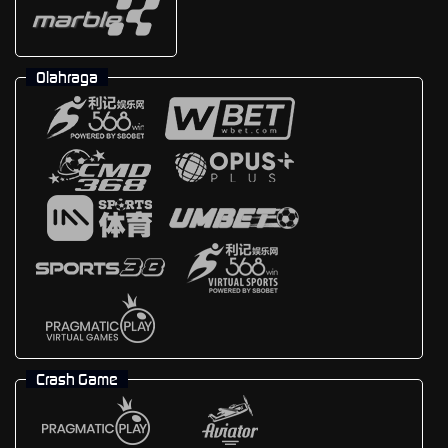
Olahraga
Crash Game