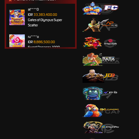
al****0
IDR
33,383,400.00
Gates of Olympus Super
Scatter
ru****o
IDR
8,886,500.00
Sweet Bonanza 1000
sae****9
IDR
7,567,000.00
Mahjong Wins 3 – Black
Scatter
al****0
IDR
5,998,200.00
Gates of Olympus Super
Scatter
sae****9
IDR
4,966,400.00
Mahjong Wins 3 – Black
Scatter