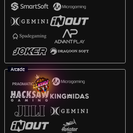
Arcade