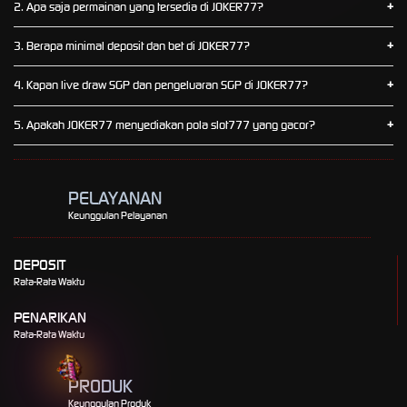
2. Apa saja permainan yang tersedia di JOKER77?
3. Berapa minimal deposit dan bet di JOKER77?
4. Kapan live draw SGP dan pengeluaran SGP di JOKER77?
5. Apakah JOKER77 menyediakan pola slot777 yang gacor?
PELAYANAN
Keunggulan Pelayanan
DEPOSIT
Rata-Rata Waktu
PENARIKAN
Rata-Rata Waktu
PRODUK
Keunggulan Produk