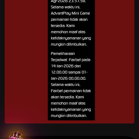
Agt-2026 23.57.58.
Selama waktu ini,
AdvantPlay Mini Game
permainan tidak akan
tersedia. Kami
memohon maaf atas
ketidaknyamanan yang
mungkin ditimbulkan.
Pemeliharaan
Terjadwal: Fairbet pada
14-Jan-2026 dari
12.00.00 sampai 01-
Jan-2026 00.00.00.
Selama waktu ini,
Fairbet permainan tidak
akan tersedia. Kami
memohon maaf atas
ketidaknyamanan yang
mungkin ditimbulkan.