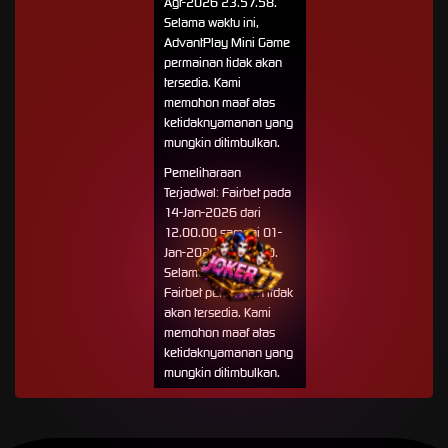
Agt-2026 23.57.58.
Selama waktu ini,
AdvantPlay Mini Game
permainan tidak akan
tersedia. Kami
memohon maaf atas
ketidaknyamanan yang
mungkin ditimbulkan.
Pemeliharaan
Terjadwal: Fairbet pada
14-Jan-2026 dari
12.00.00 sampai 01-
Jan-2026 00.00.00.
Selama waktu ini,
Fairbet permainan tidak
akan tersedia. Kami
memohon maaf atas
ketidaknyamanan yang
mungkin ditimbulkan.