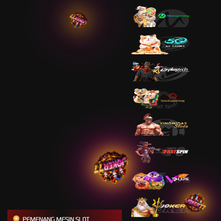
PEMENANG MESIN SLOT