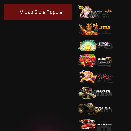
Video Slots Popular