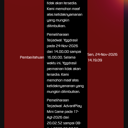
tidak akan tersedia.
Kami memohon maaf
atas ketidaknyamanan
yang mungkin
ditimbulkan.
Pemeliharaan
Terjadwal: Yggdrasil
pada 24-Nov-2026
dari 14.00.00 sampai
Sen, 24-Nov-2026
Pemberitahuan
16.00.00. Selama
14.19.09
waktu ini, Yggdrasil
permainan tidak akan
tersedia. Kami
memohon maaf atas
ketidaknyamanan yang
mungkin ditimbulkan.
Pemeliharaan
Terjadwal: AdvantPlay
Mini Game pada 17-
Agt-2026 dari
20.02.52 sampai 08-