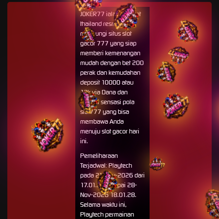
JOKER77 ialah link slot
thailand resmi yang
menaungi situs slot
gacor 777 yang siap
memberi kemenangan
mudah dengan bet 200
perak dan kemudahan
deposit 10000 atau
10k via Dana dan
nikmati sensasi pola
slot777 yang bisa
membawa Anda
menuju slot gacor hari
ini.
Pemeliharaan
Terjadwal: Playtech
pada 21-Nov-2026 dari
17.01.28 sampai 28-
Nov-2026 18.01.28.
Selama waktu ini,
Playtech permainan