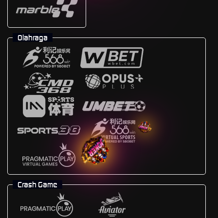
Olahraga
Crash Game