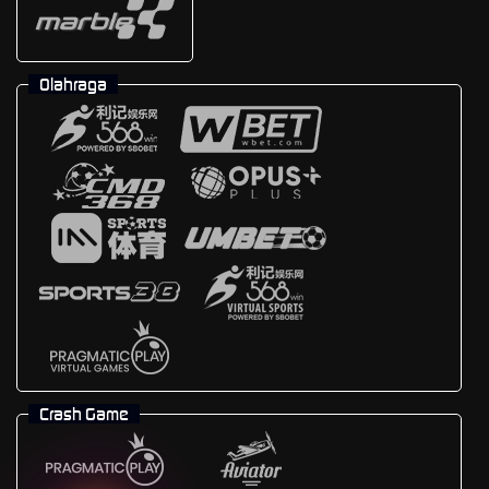
Olahraga
Crash Game