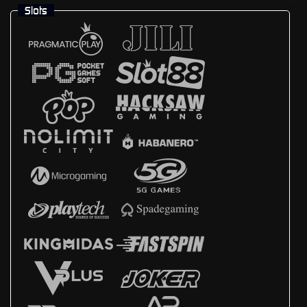
Slots