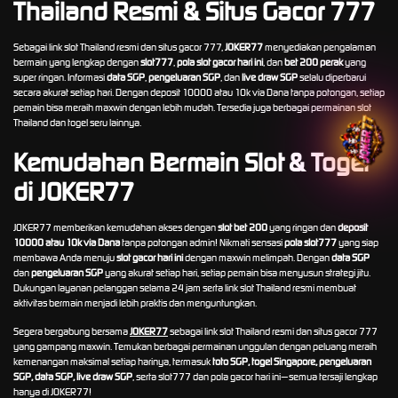
Thailand Resmi & Situs Gacor 777
Sebagai link slot Thailand resmi dan situs gacor 777,
JOKER77
menyediakan pengalaman
bermain yang lengkap dengan
slot777
,
pola slot gacor hari ini
, dan
bet 200 perak
yang
super ringan. Informasi
data SGP
,
pengeluaran SGP
, dan
live draw SGP
selalu diperbarui
secara akurat setiap hari. Dengan deposit 10000 atau 10k via Dana tanpa potongan, setiap
pemain bisa meraih maxwin dengan lebih mudah. Tersedia juga berbagai permainan slot
Thailand dan togel seru lainnya.
Kemudahan Bermain Slot & Togel
di JOKER77
JOKER77 memberikan kemudahan akses dengan
slot bet 200
yang ringan dan
deposit
10000 atau 10k via Dana
tanpa potongan admin! Nikmati sensasi
pola slot777
yang siap
membawa Anda menuju
slot gacor hari ini
dengan maxwin melimpah. Dengan
data SGP
dan
pengeluaran SGP
yang akurat setiap hari, setiap pemain bisa menyusun strategi jitu.
Dukungan layanan pelanggan selama 24 jam serta link slot Thailand resmi membuat
aktivitas bermain menjadi lebih praktis dan menguntungkan.
Segera bergabung bersama
JOKER77
sebagai link slot Thailand resmi dan situs gacor 777
yang gampang maxwin. Temukan berbagai permainan unggulan dengan peluang meraih
kemenangan maksimal setiap harinya, termasuk
toto SGP, togel Singapore, pengeluaran
SGP, data SGP, live draw SGP
, serta slot777 dan pola gacor hari ini—semua tersaji lengkap
hanya di JOKER77!