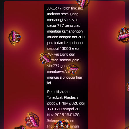
JOKER77 ialah link slot
thailand resmi yang
menaungi situs slot
gacor 777 yang siap
memberi kemenangan
mudah dengan bet 200
perak dan kemudahan
deposit 10000 atau
10k via Dana dan
nikmati sensasi pola
slot777 yang bisa
membawa Anda
menuju slot gacor hari
ini.
Pemeliharaan
Terjadwal: Playtech
pada 21-Nov-2026 dari
17.01.28 sampai 28-
Nov-2026 18.01.28.
Selama waktu ini,
Playtech permainan