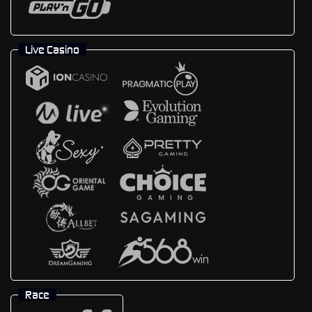
Live Casino
Race