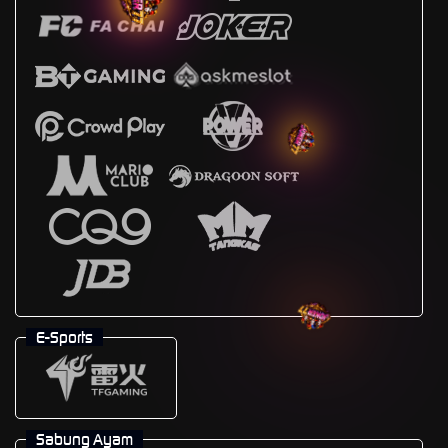
E-Sports
Sabung Ayam