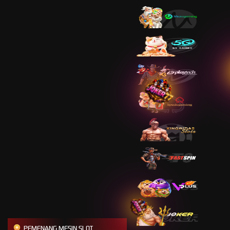
PEMENANG MESIN SLOT