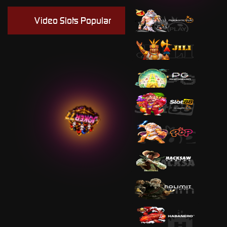
Video Slots Popular