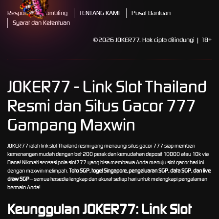
Responsible Gambling
TENTANG KAMI
Pusat Bantuan
Syarat dan Ketentuan
©2026 JOKER77. Hak cipta dilindungi | 18+
JOKER77 - Link Slot Thailand
Resmi dan Situs Gacor 777
Gampang Maxwin
JOKER77 ialah link slot Thailand resmi yang menaungi situs gacor 777 siap memberi
kemenangan mudah dengan bet 200 perak dan kemudahan deposit 10000 atau 10k via
Dana! Nikmati sensasi pola slot777 yang bisa membawa Anda menuju slot gacor hari ini
dengan maxwin melimpah.
Toto SGP, togel Singapore, pengeluaran SGP, data SGP, dan live
draw SGP
—semua tersedia lengkap dan akurat setiap hari untuk melengkapi pengalaman
bermain Anda!
Keunggulan JOKER77: Link Slot