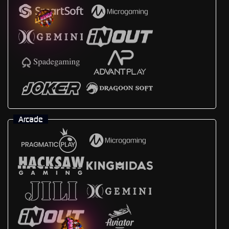
Arcade