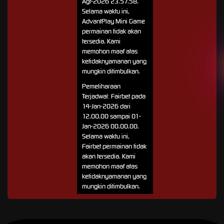
Agt-2026 23.57.58.
Selama waktu ini,
AdvantPlay Mini Game
permainan tidak akan
tersedia. Kami
memohon maaf atas
ketidaknyamanan yang
mungkin ditimbulkan.
Pemeliharaan
Terjadwal: Fairbet pada
14-Jan-2026 dari
12.00.00 sampai 01-
Jan-2026 00.00.00.
Selama waktu ini,
Fairbet permainan tidak
akan tersedia. Kami
memohon maaf atas
ketidaknyamanan yang
mungkin ditimbulkan.