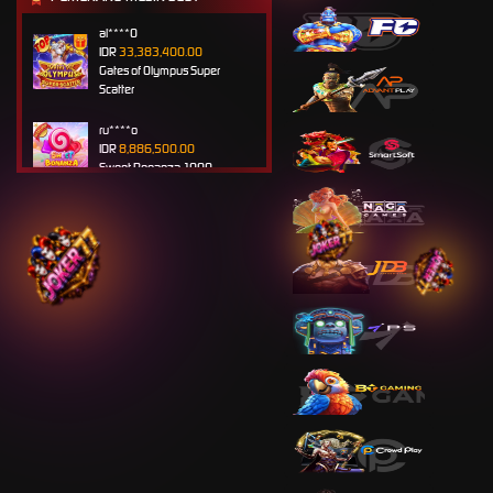
al****0
IDR
33,383,400.00
Gates of Olympus Super
Scatter
ru****o
IDR
8,886,500.00
Sweet Bonanza 1000
sae****9
IDR
7,567,000.00
Mahjong Wins 3 – Black
Scatter
al****0
IDR
5,998,200.00
Gates of Olympus Super
Scatter
sae****9
IDR
4,966,400.00
Mahjong Wins 3 – Black
Scatter