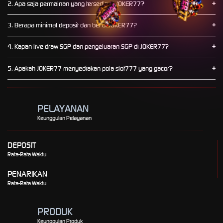
2. Apa saja permainan yang tersedia di JOKER77?
3. Berapa minimal deposit dan bet di JOKER77?
4. Kapan live draw SGP dan pengeluaran SGP di JOKER77?
5. Apakah JOKER77 menyediakan pola slot777 yang gacor?
PELAYANAN
Keunggulan Pelayanan
DEPOSIT
Rata-Rata Waktu
PENARIKAN
Rata-Rata Waktu
PRODUK
Keunggulan Produk