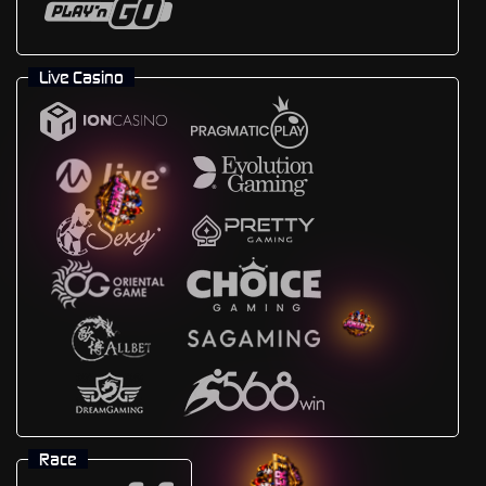
Live Casino
Race