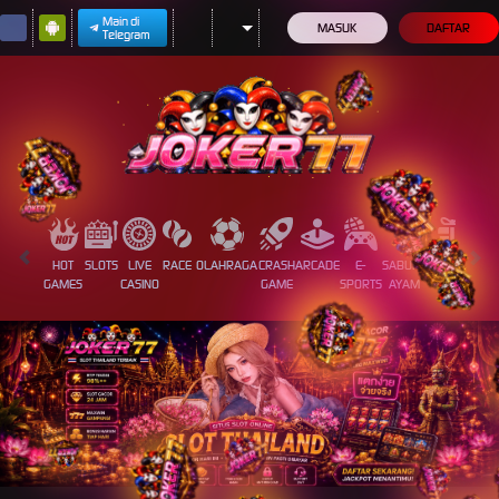
Main di
MASUK
DAFTAR
Telegram
HOT
SLOTS
LIVE
RACE
OLAHRAGA
CRASH
ARCADE
E-
SABUNG
PROMOSI
GAMES
CASINO
GAME
SPORTS
AYAM