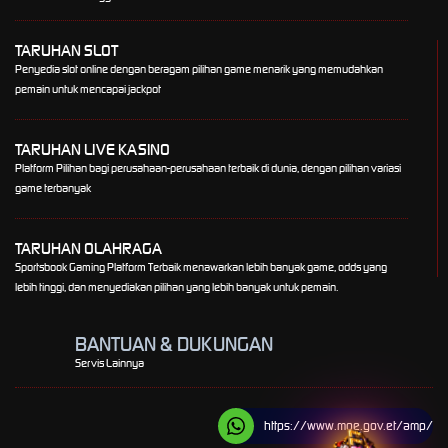
TARUHAN SLOT
Penyedia slot online dengan beragam pilihan game menarik yang memudahkan
pemain untuk mencapai jackpot
TARUHAN LIVE KASINO
Platform Pilihan bagi perusahaan-perusahaan terbaik di dunia, dengan pilihan variasi
game terbanyak
TARUHAN OLAHRAGA
Sportsbook Gaming Platform Terbaik menawarkan lebih banyak game, odds yang
lebih tinggi, dan menyediakan pilihan yang lebih banyak untuk pemain.
BANTUAN & DUKUNGAN
Servis Lainnya
https://www.moe.gov.et/amp/