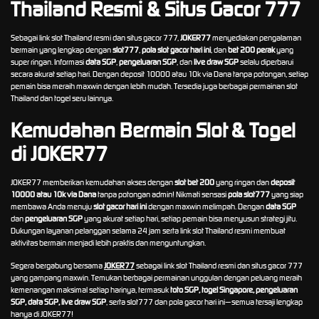
Thailand Resmi & Situs Gacor 777
Sebagai link slot Thailand resmi dan situs gacor 777,
JOKER77
menyediakan pengalaman
bermain yang lengkap dengan
slot777
,
pola slot gacor hari ini
, dan
bet 200 perak
yang
super ringan. Informasi
data SGP
,
pengeluaran SGP
, dan
live draw SGP
selalu diperbarui
secara akurat setiap hari. Dengan deposit 10000 atau 10k via Dana tanpa potongan, setiap
pemain bisa meraih maxwin dengan lebih mudah. Tersedia juga berbagai permainan slot
Thailand dan togel seru lainnya.
Kemudahan Bermain Slot & Togel
di JOKER77
JOKER77 memberikan kemudahan akses dengan
slot bet 200
yang ringan dan
deposit
10000 atau 10k via Dana
tanpa potongan admin! Nikmati sensasi
pola slot777
yang siap
membawa Anda menuju
slot gacor hari ini
dengan maxwin melimpah. Dengan
data SGP
dan
pengeluaran SGP
yang akurat setiap hari, setiap pemain bisa menyusun strategi jitu.
Dukungan layanan pelanggan selama 24 jam serta link slot Thailand resmi membuat
aktivitas bermain menjadi lebih praktis dan menguntungkan.
Segera bergabung bersama
JOKER77
sebagai link slot Thailand resmi dan situs gacor 777
yang gampang maxwin. Temukan berbagai permainan unggulan dengan peluang meraih
kemenangan maksimal setiap harinya, termasuk
toto SGP, togel Singapore, pengeluaran
SGP, data SGP, live draw SGP
, serta slot777 dan pola gacor hari ini—semua tersaji lengkap
hanya di JOKER77!