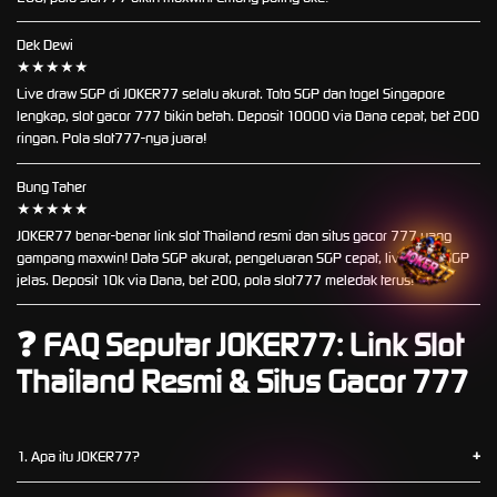
Dek Dewi
★★★★★
Live draw SGP di JOKER77 selalu akurat. Toto SGP dan togel Singapore
lengkap, slot gacor 777 bikin betah. Deposit 10000 via Dana cepat, bet 200
ringan. Pola slot777-nya juara!
Bung Taher
★★★★★
JOKER77 benar-benar link slot Thailand resmi dan situs gacor 777 yang
gampang maxwin! Data SGP akurat, pengeluaran SGP cepat, live draw SGP
jelas. Deposit 10k via Dana, bet 200, pola slot777 meledak terus!
❓ FAQ Seputar JOKER77: Link Slot
Thailand Resmi & Situs Gacor 777
1. Apa itu JOKER77?