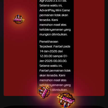
Agt-2026 23.57.58.
Selama waktu ini,
AdvantPlay Mini Game
permainan tidak akan
tersedia. Kami
memohon maaf atas
ketidaknyamanan yang
mungkin ditimbulkan.
Pemeliharaan
Terjadwal: Fairbet pada
14-Jan-2026 dari
12.00.00 sampai 01-
Jan-2026 00.00.00.
Selama waktu ini,
Fairbet permainan tidak
akan tersedia. Kami
memohon maaf atas
ketidaknyamanan yang
mungkin ditimbulkan.