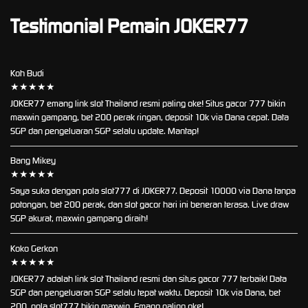
Testimonial Pemain JOKER77
Koh Budi
★★★★★
JOKER77 emang link slot Thailand resmi paling oke! Situs gacor 777 bikin
maxwin gampang, bet 200 perak ringan, deposit 10k via Dana cepat. Data
SGP dan pengeluaran SGP selalu update. Mantap!
Bang Mikey
★★★★★
Saya suka dengan pola slot777 di JOKER77. Deposit 10000 via Dana tanpa
potongan, bet 200 perak, dan slot gacor hari ini beneran terasa. Live draw
SGP akurat, maxwin gampang diraih!
Koko Gerkon
★★★★★
JOKER77 adalah link slot Thailand resmi dan situs gacor 777 terbaik! Data
SGP dan pengeluaran SGP selalu tepat waktu. Deposit 10k via Dana, bet
200, pola slot777 bikin maxwin. Emang paling oke!