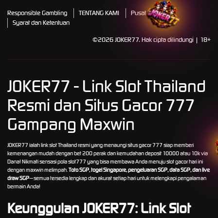
Responsible Gambling
TENTANG KAMI
Pusat Bantuan
Syarat dan Ketentuan
©2026 JOKER77. Hak cipta dilindungi | 18+
JOKER77 - Link Slot Thailand
Resmi dan Situs Gacor 777
Gampang Maxwin
JOKER77 ialah link slot Thailand resmi yang menaungi situs gacor 777 siap memberi
kemenangan mudah dengan bet 200 perak dan kemudahan deposit 10000 atau 10k via
Dana! Nikmati sensasi pola slot777 yang bisa membawa Anda menuju slot gacor hari ini
dengan maxwin melimpah.
Toto SGP, togel Singapore, pengeluaran SGP, data SGP, dan live
draw SGP
—semua tersedia lengkap dan akurat setiap hari untuk melengkapi pengalaman
bermain Anda!
Keunggulan JOKER77: Link Slot