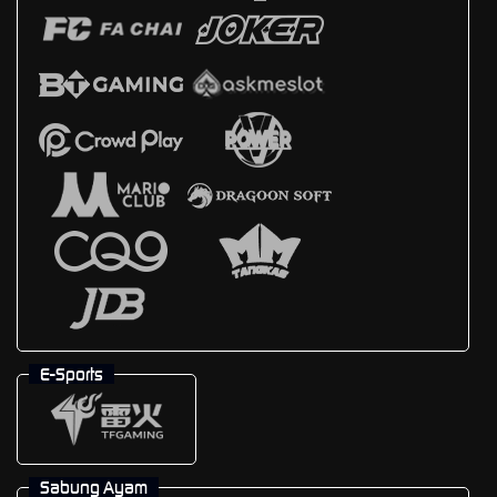
E-Sports
Sabung Ayam