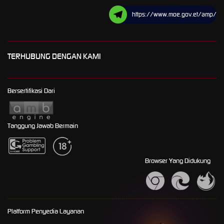
https://www.moe.gov.et/amp/
TERHUBUNG DENGAN KAMI
Bersertifikasi Dari
Tanggung Jawab Bermain
Browser Yang Didukung
Platform Penyedia Layanan