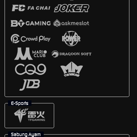
E-Sports
Sabung Ayam