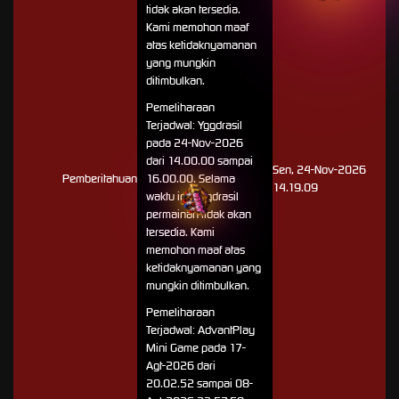
tidak akan tersedia.
Kami memohon maaf
atas ketidaknyamanan
yang mungkin
ditimbulkan.
Pemeliharaan
Terjadwal: Yggdrasil
pada 24-Nov-2026
dari 14.00.00 sampai
Sen, 24-Nov-2026
Pemberitahuan
16.00.00. Selama
14.19.09
waktu ini, Yggdrasil
permainan tidak akan
tersedia. Kami
memohon maaf atas
ketidaknyamanan yang
mungkin ditimbulkan.
Pemeliharaan
Terjadwal: AdvantPlay
Mini Game pada 17-
Agt-2026 dari
20.02.52 sampai 08-