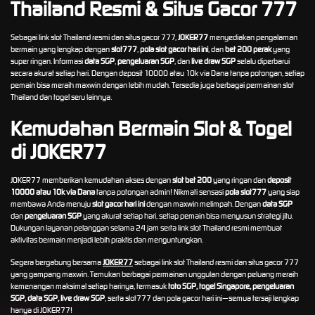
Thailand Resmi & Situs Gacor 777
Sebagai link slot Thailand resmi dan situs gacor 777,
JOKER77
menyediakan pengalaman
bermain yang lengkap dengan
slot777
,
pola slot gacor hari ini
, dan
bet 200 perak
yang
super ringan. Informasi
data SGP
,
pengeluaran SGP
, dan
live draw SGP
selalu diperbarui
secara akurat setiap hari. Dengan deposit 10000 atau 10k via Dana tanpa potongan, setiap
pemain bisa meraih maxwin dengan lebih mudah. Tersedia juga berbagai permainan slot
Thailand dan togel seru lainnya.
Kemudahan Bermain Slot & Togel
di JOKER77
JOKER77 memberikan kemudahan akses dengan
slot bet 200
yang ringan dan
deposit
10000 atau 10k via Dana
tanpa potongan admin! Nikmati sensasi
pola slot777
yang siap
membawa Anda menuju
slot gacor hari ini
dengan maxwin melimpah. Dengan
data SGP
dan
pengeluaran SGP
yang akurat setiap hari, setiap pemain bisa menyusun strategi jitu.
Dukungan layanan pelanggan selama 24 jam serta link slot Thailand resmi membuat
aktivitas bermain menjadi lebih praktis dan menguntungkan.
Segera bergabung bersama
JOKER77
sebagai link slot Thailand resmi dan situs gacor 777
yang gampang maxwin. Temukan berbagai permainan unggulan dengan peluang meraih
kemenangan maksimal setiap harinya, termasuk
toto SGP, togel Singapore, pengeluaran
SGP, data SGP, live draw SGP
, serta slot777 dan pola gacor hari ini—semua tersaji lengkap
hanya di JOKER77!