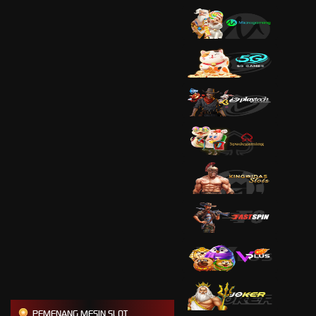
PEMENANG MESIN SLOT