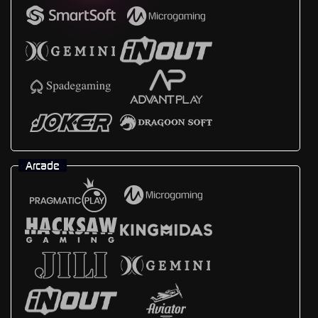
Arcade