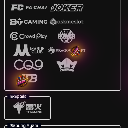
E-Sports
Sabung Ayam