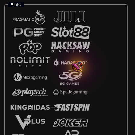
Slots