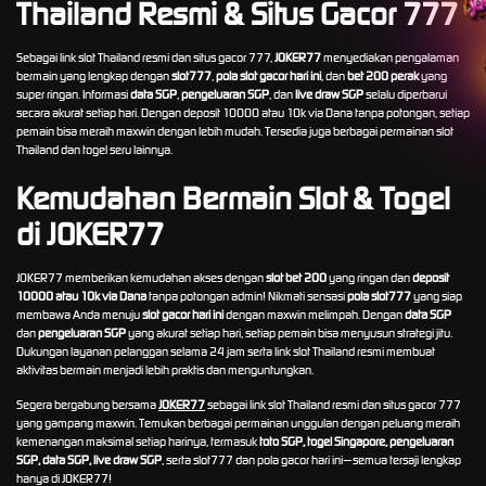
Thailand Resmi & Situs Gacor 777
Sebagai link slot Thailand resmi dan situs gacor 777,
JOKER77
menyediakan pengalaman
bermain yang lengkap dengan
slot777
,
pola slot gacor hari ini
, dan
bet 200 perak
yang
super ringan. Informasi
data SGP
,
pengeluaran SGP
, dan
live draw SGP
selalu diperbarui
secara akurat setiap hari. Dengan deposit 10000 atau 10k via Dana tanpa potongan, setiap
pemain bisa meraih maxwin dengan lebih mudah. Tersedia juga berbagai permainan slot
Thailand dan togel seru lainnya.
Kemudahan Bermain Slot & Togel
di JOKER77
JOKER77 memberikan kemudahan akses dengan
slot bet 200
yang ringan dan
deposit
10000 atau 10k via Dana
tanpa potongan admin! Nikmati sensasi
pola slot777
yang siap
membawa Anda menuju
slot gacor hari ini
dengan maxwin melimpah. Dengan
data SGP
dan
pengeluaran SGP
yang akurat setiap hari, setiap pemain bisa menyusun strategi jitu.
Dukungan layanan pelanggan selama 24 jam serta link slot Thailand resmi membuat
aktivitas bermain menjadi lebih praktis dan menguntungkan.
Segera bergabung bersama
JOKER77
sebagai link slot Thailand resmi dan situs gacor 777
yang gampang maxwin. Temukan berbagai permainan unggulan dengan peluang meraih
kemenangan maksimal setiap harinya, termasuk
toto SGP, togel Singapore, pengeluaran
SGP, data SGP, live draw SGP
, serta slot777 dan pola gacor hari ini—semua tersaji lengkap
hanya di JOKER77!