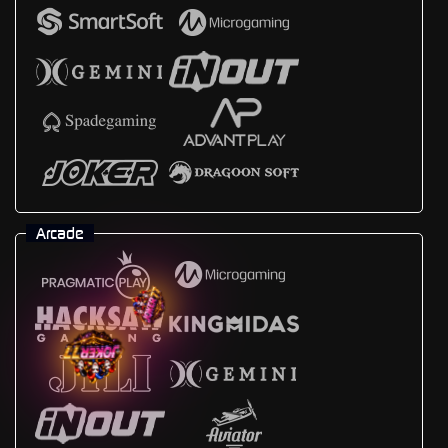
Arcade