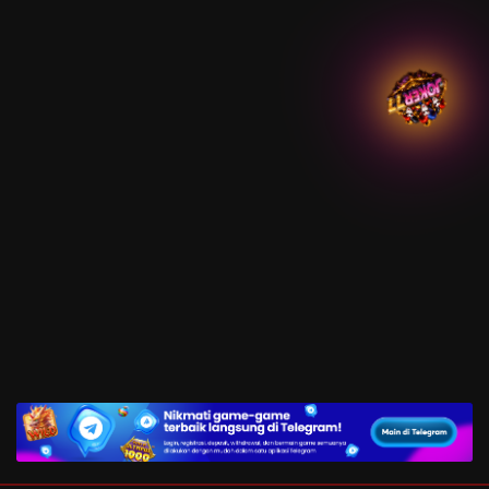
J
P
A