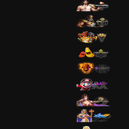
pilla****i
IDR
4,413,450.00
Starlight Princess Super Scatter
sae****9
IDR
4,003,200.00
Mahjong Wins 3 – Black
Scatter
sae****9
IDR
3,881,600.00
Mahjong Wins 3 – Black
Scatter
sae****9
IDR
3,590,300.00
Mahjong Wins 3 – Black
Scatter
pilla****i
IDR
3,440,750.00
Starlight Princess Super Scatter