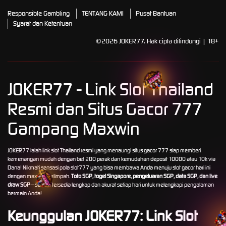
Responsible Gambling
TENTANG KAMI
Pusat Bantuan
Syarat dan Ketentuan
©2026 JOKER77. Hak cipta dilindungi | 18+
JOKER77 - Link Slot Thailand
Resmi dan Situs Gacor 777
Gampang Maxwin
JOKER77 ialah link slot Thailand resmi yang menaungi situs gacor 777 siap memberi
kemenangan mudah dengan bet 200 perak dan kemudahan deposit 10000 atau 10k via
Dana! Nikmati sensasi pola slot777 yang bisa membawa Anda menuju slot gacor hari ini
dengan maxwin melimpah.
Toto SGP, togel Singapore, pengeluaran SGP, data SGP, dan live
draw SGP
—semua tersedia lengkap dan akurat setiap hari untuk melengkapi pengalaman
bermain Anda!
Keunggulan JOKER77: Link Slot