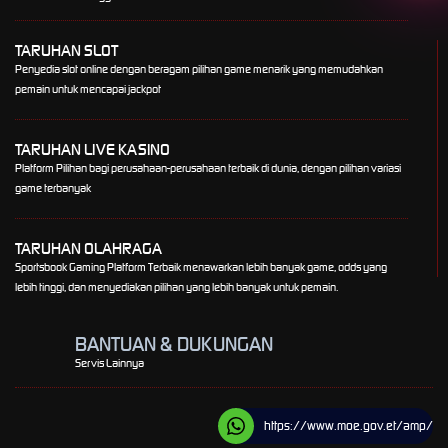
TARUHAN SLOT
Penyedia slot online dengan beragam pilihan game menarik yang memudahkan
pemain untuk mencapai jackpot
TARUHAN LIVE KASINO
Platform Pilihan bagi perusahaan-perusahaan terbaik di dunia, dengan pilihan variasi
game terbanyak
TARUHAN OLAHRAGA
Sportsbook Gaming Platform Terbaik menawarkan lebih banyak game, odds yang
lebih tinggi, dan menyediakan pilihan yang lebih banyak untuk pemain.
BANTUAN & DUKUNGAN
Servis Lainnya
https://www.moe.gov.et/amp/