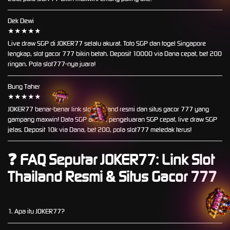
Dek Dewi
★★★★★
Live draw SGP di JOKER77 selalu akurat. Toto SGP dan togel Singapore
lengkap, slot gacor 777 bikin betah. Deposit 10000 via Dana cepat, bet 200
ringan. Pola slot777-nya juara!
Bung Taher
★★★★★
JOKER77 benar-benar link slot Thailand resmi dan situs gacor 777 yang
gampang maxwin! Data SGP akurat, pengeluaran SGP cepat, live draw SGP
jelas. Deposit 10k via Dana, bet 200, pola slot777 meledak terus!
❓ FAQ Seputar JOKER77: Link Slot
Thailand Resmi & Situs Gacor 777
1. Apa itu JOKER77?