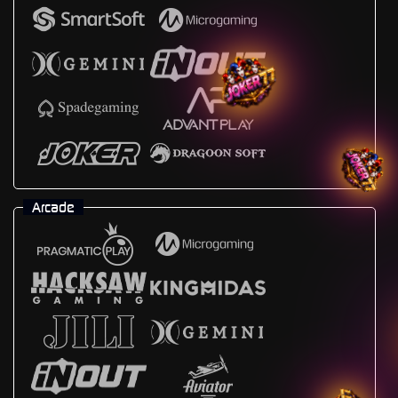
Arcade