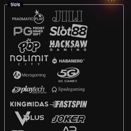
Slots