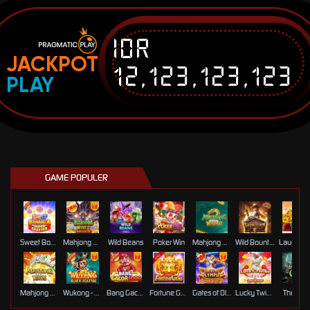
IDR
JACKPOT
12,123,123,123
PLAY
GAME POPULER
Sweet Bonanza Super Scatter
Mahjong Wins 3 – Black Scatter
Wild Beans
Poker Win
Mahjong Ways 2
Wild Bounty Showdown
Mahjong Ways
Wukong - Black Scatter
Bang Gacor 1000
Fortune Gems
Gates of Olympus Super Scatter
Lucky Twins Nexus
The Cryp