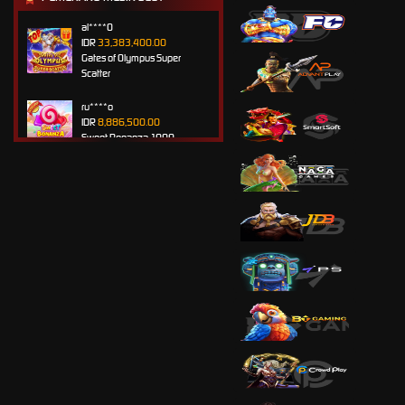
al****0
IDR
33,383,400.00
Gates of Olympus Super
Scatter
ru****o
IDR
8,886,500.00
Sweet Bonanza 1000
sae****9
IDR
7,567,000.00
Mahjong Wins 3 – Black
Scatter
al****0
IDR
5,998,200.00
Gates of Olympus Super
Scatter
sae****9
IDR
4,966,400.00
Mahjong Wins 3 – Black
Scatter