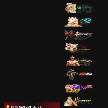
PEMENANG MESIN SLOT