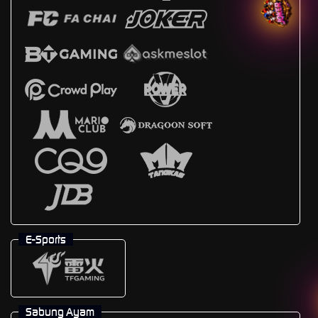
E-Sports
Sabung Ayam