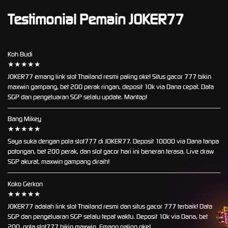
Testimonial Pemain JOKER77
Koh Budi
★★★★★
JOKER77 emang link slot Thailand resmi paling oke! Situs gacor 777 bikin
maxwin gampang, bet 200 perak ringan, deposit 10k via Dana cepat. Data
SGP dan pengeluaran SGP selalu update. Mantap!
Bang Mikey
★★★★★
Saya suka dengan pola slot777 di JOKER77. Deposit 10000 via Dana tanpa
potongan, bet 200 perak, dan slot gacor hari ini beneran terasa. Live draw
SGP akurat, maxwin gampang diraih!
Koko Gerkon
★★★★★
JOKER77 adalah link slot Thailand resmi dan situs gacor 777 terbaik! Data
SGP dan pengeluaran SGP selalu tepat waktu. Deposit 10k via Dana, bet
200, pola slot777 bikin maxwin. Emang paling oke!