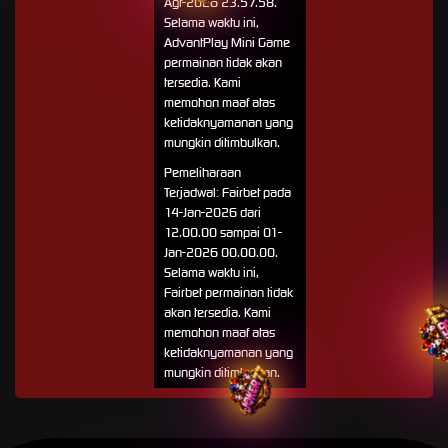
Agt-2026 23.57.58.
Selama waktu ini,
AdvantPlay Mini Game
permainan tidak akan
tersedia. Kami
memohon maaf atas
ketidaknyamanan yang
mungkin ditimbulkan.
Pemeliharaan
Terjadwal: Fairbet pada
14-Jan-2026 dari
12.00.00 sampai 01-
Jan-2026 00.00.00.
Selama waktu ini,
Fairbet permainan tidak
akan tersedia. Kami
memohon maaf atas
ketidaknyamanan yang
mungkin ditimbulkan.