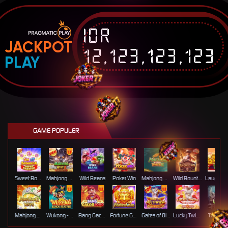
IDR
JACKPOT
12,123,123,123
PLAY
GAME POPULER
Sweet Bonanza Super Scatter
Mahjong Wins 3 – Black Scatter
Wild Beans
Poker Win
Mahjong Ways 2
Wild Bounty Showdown
Mahjong Ways
Wukong - Black Scatter
Bang Gacor 1000
Fortune Gems
Gates of Olympus Super Scatter
Lucky Twins Nexus
The Cryp