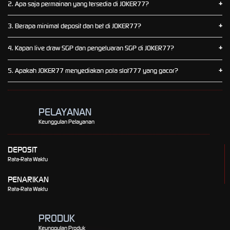
2. Apa saja permainan yang tersedia di JOKER77?
3. Berapa minimal deposit dan bet di JOKER77?
4. Kapan live draw SGP dan pengeluaran SGP di JOKER77?
5. Apakah JOKER77 menyediakan pola slot777 yang gacor?
PELAYANAN
Keunggulan Pelayanan
DEPOSIT
Rata-Rata Waktu
PENARIKAN
Rata-Rata Waktu
PRODUK
Keunggulan Produk