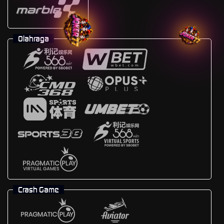
Olahraga
Crash Game