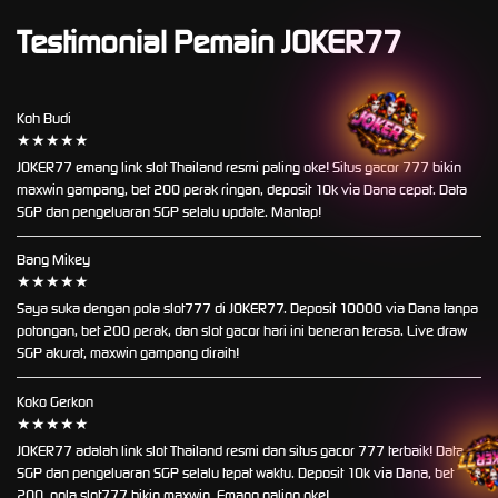
Testimonial Pemain JOKER77
Koh Budi
★★★★★
JOKER77 emang link slot Thailand resmi paling oke! Situs gacor 777 bikin
maxwin gampang, bet 200 perak ringan, deposit 10k via Dana cepat. Data
SGP dan pengeluaran SGP selalu update. Mantap!
Bang Mikey
★★★★★
Saya suka dengan pola slot777 di JOKER77. Deposit 10000 via Dana tanpa
potongan, bet 200 perak, dan slot gacor hari ini beneran terasa. Live draw
SGP akurat, maxwin gampang diraih!
Koko Gerkon
★★★★★
JOKER77 adalah link slot Thailand resmi dan situs gacor 777 terbaik! Data
SGP dan pengeluaran SGP selalu tepat waktu. Deposit 10k via Dana, bet
200, pola slot777 bikin maxwin. Emang paling oke!