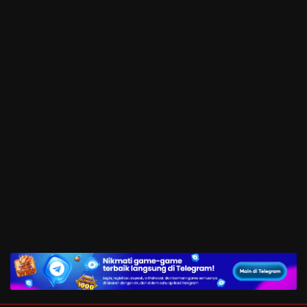
J
P
A