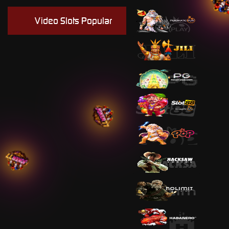
Video Slots Popular