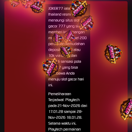
JOKER77 ialah link slot
thailand resmi yang
menaungi situs slot
gacor 777 yang siap
memberi kemenangan
mudah dengan bet 200
perak dan kemudahan
deposit 10000 atau
10k via Dana dan
nikmati sensasi pola
slot777 yang bisa
membawa Anda
menuju slot gacor hari
ini.
Pemeliharaan
Terjadwal: Playtech
pada 21-Nov-2026 dari
17.01.28 sampai 28-
Nov-2026 18.01.28.
Selama waktu ini,
Playtech permainan