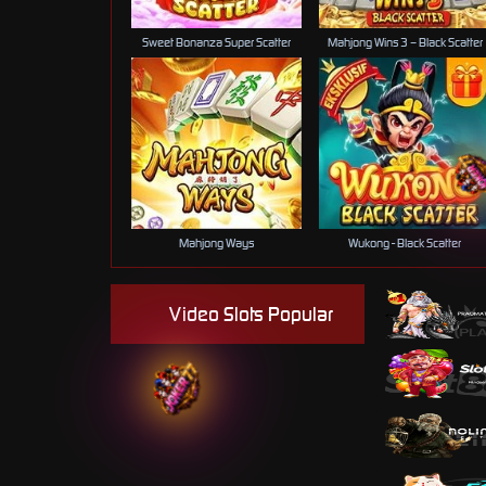
Sweet Bonanza Super Scatter
Mahjong Wins 3 – Black Scatter
Mahjong Ways
Wukong - Black Scatter
Video Slots Popular