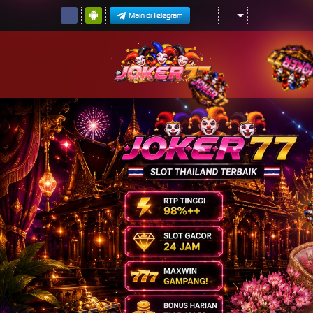
Main di Telegram
HO