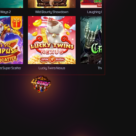
 Ways 2
Wild Bounty Showdown
Laughing Buddha Nexus
s Super Scatter
Lucky Twins Nexus
The Crypt