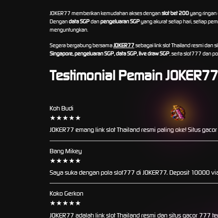
JOKER77 memberikan kemudahan akses dengan
slot bet 200
yang ringan
Dengan
data SGP
dan
pengeluaran SGP
yang akurat setiap hari, setiap pe
menguntungkan.
Segera bergabung bersama
JOKER77
sebagai link slot Thailand resmi d
Singapore, pengeluaran SGP, data SGP, live draw SGP
, serta slot777 dan p
Testimonial Pemain JOKER7
Koh Budi
★★★★★
JOKER77 emang link slot Thailand resmi paling oke! Situs gac
Bang Mikey
★★★★★
Saya suka dengan pola slot777 di JOKER77. Deposit 10000 via 
Koko Gerkon
★★★★★
JOKER77 adalah link slot Thailand resmi dan situs gacor 777 t