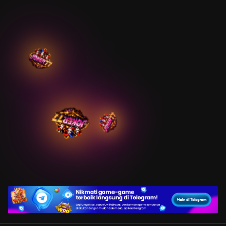
J
P
A