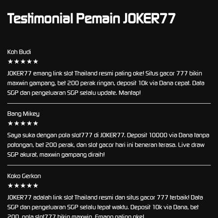
Testimonial Pemain JOKER77
Koh Budi
★★★★★
JOKER77 emang link slot Thailand resmi paling oke! Situs gacor 777 bikin
maxwin gampang, bet 200 perak ringan, deposit 10k via Dana cepat. Data
SGP dan pengeluaran SGP selalu update. Mantap!
Bang Mikey
★★★★★
Saya suka dengan pola slot777 di JOKER77. Deposit 10000 via Dana tanpa
potongan, bet 200 perak, dan slot gacor hari ini beneran terasa. Live draw
SGP akurat, maxwin gampang diraih!
Koko Gerkon
★★★★★
JOKER77 adalah link slot Thailand resmi dan situs gacor 777 terbaik! Data
SGP dan pengeluaran SGP selalu tepat waktu. Deposit 10k via Dana, bet
200, pola slot777 bikin maxwin. Emang paling oke!