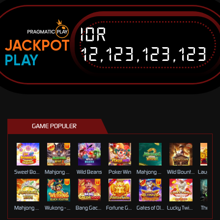
IDR
JACKPOT
12,123,123,123
PLAY
GAME POPULER
Sweet Bonanza Super Scatter
Mahjong Wins 3 – Black Scatter
Wild Beans
Poker Win
Mahjong Ways 2
Wild Bounty Showdown
Mahjong Ways
Wukong - Black Scatter
Bang Gacor 1000
Fortune Gems
Gates of Olympus Super Scatter
Lucky Twins Nexus
The Cryp