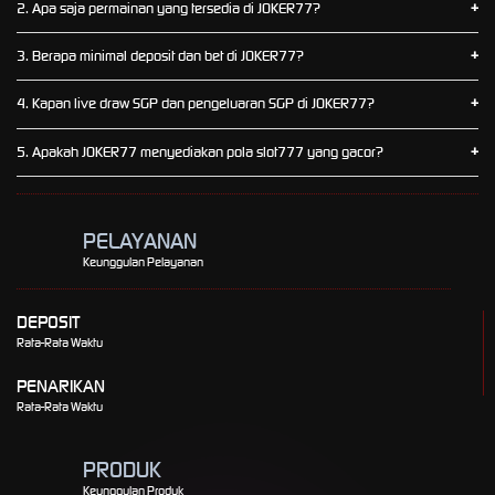
2. Apa saja permainan yang tersedia di JOKER77?
3. Berapa minimal deposit dan bet di JOKER77?
4. Kapan live draw SGP dan pengeluaran SGP di JOKER77?
5. Apakah JOKER77 menyediakan pola slot777 yang gacor?
PELAYANAN
Keunggulan Pelayanan
DEPOSIT
Rata-Rata Waktu
PENARIKAN
Rata-Rata Waktu
PRODUK
Keunggulan Produk