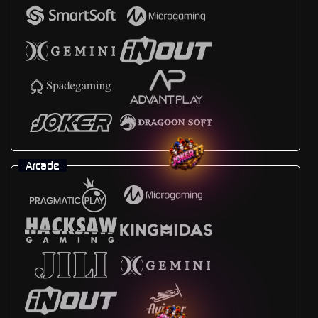
Arcade