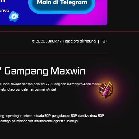
©2026 JOKER77. Hak cipta dilindungi | 18+
777 Gampang Maxwin
ia Dana! Nikmati sensasi pola slot777 yang bisa membawa Anda menuju
k melengkapi pengalaman bermain Anda!
ng super ringan. Informasi
data SGP
,
pengeluaran SGP
, dan
live draw SGP
rbagai permainan slot Thailand dan togel seru lainnya.