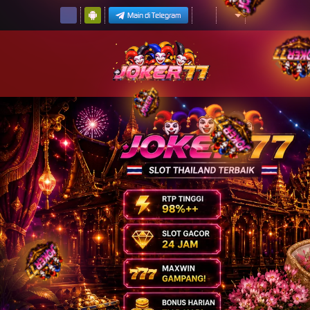
Main di Telegram
HO