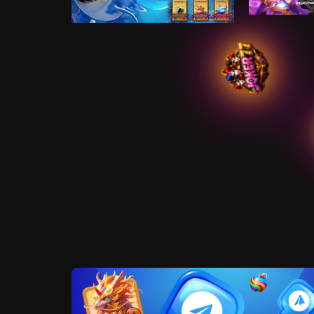
pilla****i
IDR
4,413,450.00
Starlight Princess Super Scatter
sae****9
IDR
4,003,200.00
Mahjong Wins 3 – Black Scatter
sae****9
IDR
3,881,600.00
Mahjong Wins 3 – Black Scatter
sae****9
IDR
3,590,300.00
Mahjong Wins 3 – Black Scatter
pilla****i
IDR
3,440,750.00
Starlight Princess Super Scatter