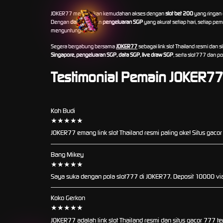
JOKER77 memberikan kemudahan akses dengan
slot bet 200
yang ringan
Dengan
data SGP
dan
pengeluaran SGP
yang akurat setiap hari, setiap pe
menguntungkan.
Segera bergabung bersama
JOKER77
sebagai link slot Thailand resmi d
Singapore, pengeluaran SGP, data SGP, live draw SGP
, serta slot777 dan p
Testimonial Pemain JOKER7
Koh Budi
★★★★★
JOKER77 emang link slot Thailand resmi paling oke! Situs gac
Bang Mikey
★★★★★
Saya suka dengan pola slot777 di JOKER77. Deposit 10000 via 
Koko Gerkon
★★★★★
JOKER77 adalah link slot Thailand resmi dan situs gacor 777 t