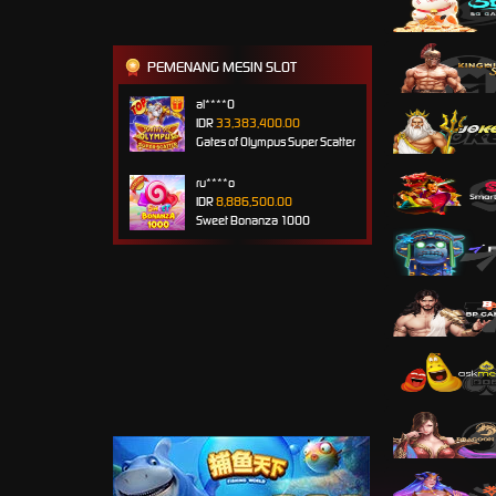
PEMENANG MESIN SLOT
al****0
IDR
33,383,400.00
Gates of Olympus Super Scatter
ru****o
IDR
8,886,500.00
Sweet Bonanza 1000
sae****9
IDR
7,567,000.00
Mahjong Wins 3 – Black Scatter
al****0
IDR
5,998,200.00
Gates of Olympus Super Scatter
sae****9
IDR
4,966,400.00
Mahjong Wins 3 – Black Scatter