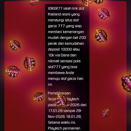
JOKER77 ialah link slot
thailand resmi yang
menaungi situs slot
gacor 777 yang siap
memberi kemenangan
mudah dengan bet 200
perak dan kemudahan
deposit 10000 atau
10k via Dana dan
nikmati sensasi pola
slot777 yang bisa
membawa Anda
menuju slot gacor hari
ini.
Pemeliharaan
Terjadwal: Playtech
pada 21-Nov-2026 dari
17.01.28 sampai 28-
Nov-2026 18.01.28.
Selama waktu ini,
Playtech permainan