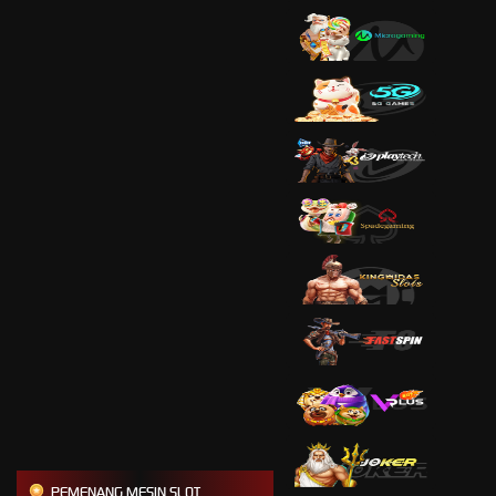
PEMENANG MESIN SLOT