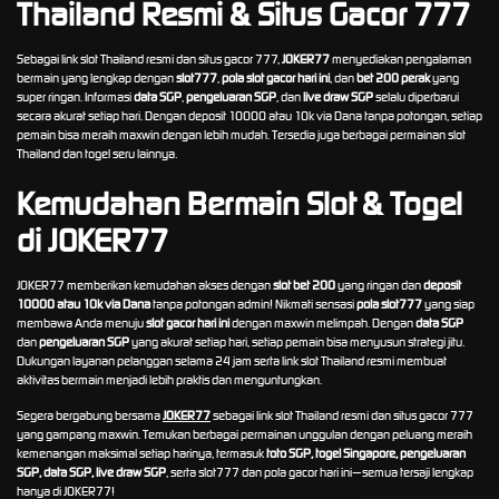
Thailand Resmi & Situs Gacor 777
Sebagai link slot Thailand resmi dan situs gacor 777,
JOKER77
menyediakan pengalaman
bermain yang lengkap dengan
slot777
,
pola slot gacor hari ini
, dan
bet 200 perak
yang
super ringan. Informasi
data SGP
,
pengeluaran SGP
, dan
live draw SGP
selalu diperbarui
secara akurat setiap hari. Dengan deposit 10000 atau 10k via Dana tanpa potongan, setiap
pemain bisa meraih maxwin dengan lebih mudah. Tersedia juga berbagai permainan slot
Thailand dan togel seru lainnya.
Kemudahan Bermain Slot & Togel
di JOKER77
JOKER77 memberikan kemudahan akses dengan
slot bet 200
yang ringan dan
deposit
10000 atau 10k via Dana
tanpa potongan admin! Nikmati sensasi
pola slot777
yang siap
membawa Anda menuju
slot gacor hari ini
dengan maxwin melimpah. Dengan
data SGP
dan
pengeluaran SGP
yang akurat setiap hari, setiap pemain bisa menyusun strategi jitu.
Dukungan layanan pelanggan selama 24 jam serta link slot Thailand resmi membuat
aktivitas bermain menjadi lebih praktis dan menguntungkan.
Segera bergabung bersama
JOKER77
sebagai link slot Thailand resmi dan situs gacor 777
yang gampang maxwin. Temukan berbagai permainan unggulan dengan peluang meraih
kemenangan maksimal setiap harinya, termasuk
toto SGP, togel Singapore, pengeluaran
SGP, data SGP, live draw SGP
, serta slot777 dan pola gacor hari ini—semua tersaji lengkap
hanya di JOKER77!