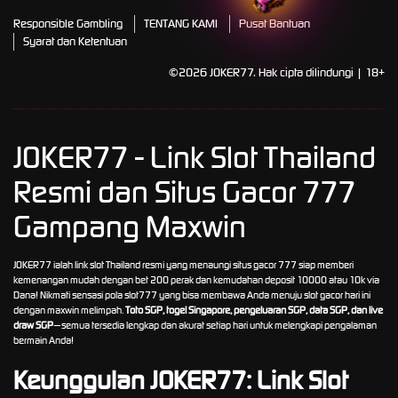
Responsible Gambling
TENTANG KAMI
Pusat Bantuan
Syarat dan Ketentuan
©2026 JOKER77. Hak cipta dilindungi | 18+
JOKER77 - Link Slot Thailand
Resmi dan Situs Gacor 777
Gampang Maxwin
JOKER77 ialah link slot Thailand resmi yang menaungi situs gacor 777 siap memberi
kemenangan mudah dengan bet 200 perak dan kemudahan deposit 10000 atau 10k via
Dana! Nikmati sensasi pola slot777 yang bisa membawa Anda menuju slot gacor hari ini
dengan maxwin melimpah.
Toto SGP, togel Singapore, pengeluaran SGP, data SGP, dan live
draw SGP
—semua tersedia lengkap dan akurat setiap hari untuk melengkapi pengalaman
bermain Anda!
Keunggulan JOKER77: Link Slot