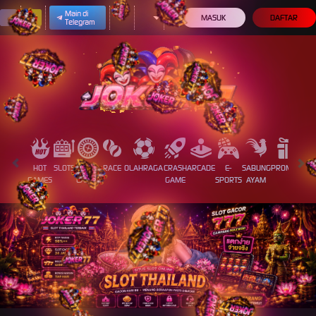
Main di
MASUK
DAFTAR
Telegram
HOT
SLOTS
LIVE
RACE
OLAHRAGA
CRASH
ARCADE
E-
SABUNG
PROMOSI
GAMES
CASINO
GAME
SPORTS
AYAM