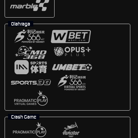
Olahraga
Crash Game