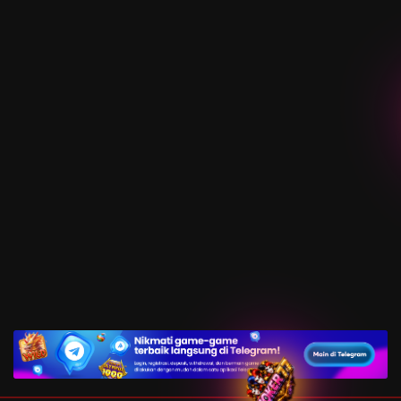
J
P
A