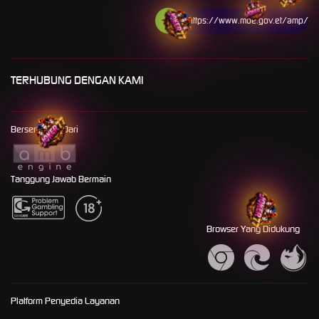
https://www.moe.gov.et/amp/
TERHUBUNG DENGAN KAMI
Bersertifikasi Dari
Tanggung Jawab Bermain
Browser Yang Didukung
Platform Penyedia Layanan