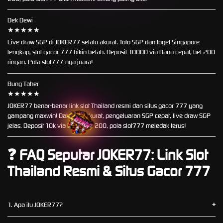
Dek Dewi
★★★★★
Live draw SGP di JOKER77 selalu akurat. Toto SGP dan togel Singapore
lengkap, slot gacor 777 bikin betah. Deposit 10000 via Dana cepat, bet 200
ringan. Pola slot777-nya juara!
Bung Taher
★★★★★
JOKER77 benar-benar link slot Thailand resmi dan situs gacor 777 yang
gampang maxwin! Data SGP akurat, pengeluaran SGP cepat, live draw SGP
jelas. Deposit 10k via Dana, bet 200, pola slot777 meledak terus!
❓ FAQ Seputar JOKER77: Link Slot
Thailand Resmi & Situs Gacor 777
1. Apa itu JOKER77?