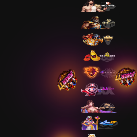
pilla****i
IDR
4,413,450.00
Starlight Princess Super Scatter
sae****9
IDR
4,003,200.00
Mahjong Wins 3 – Black
Scatter
sae****9
IDR
3,881,600.00
Mahjong Wins 3 – Black
Scatter
sae****9
IDR
3,590,300.00
Mahjong Wins 3 – Black
Scatter
pilla****i
IDR
3,440,750.00
Starlight Princess Super Scatter