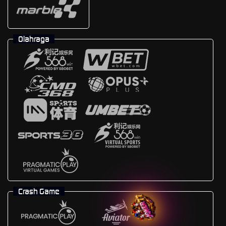
Olahraga
Crash Game