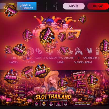
Main di
MASUK
DAFTAR
Telegram
HOT
SLOTS
LIVE
RACE
OLAHRAGA
CRASH
ARCADE
E-
SABUNG
PROMOSI
GAMES
CASINO
GAME
SPORTS
AYAM