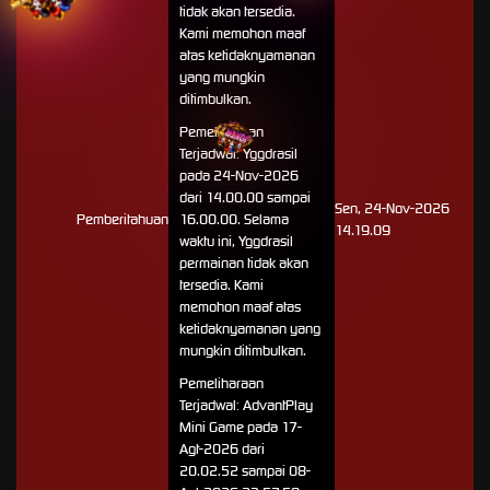
tidak akan tersedia.
Kami memohon maaf
atas ketidaknyamanan
yang mungkin
ditimbulkan.
Pemeliharaan
Terjadwal: Yggdrasil
pada 24-Nov-2026
dari 14.00.00 sampai
Sen, 24-Nov-2026
Pemberitahuan
16.00.00. Selama
14.19.09
waktu ini, Yggdrasil
permainan tidak akan
tersedia. Kami
memohon maaf atas
ketidaknyamanan yang
mungkin ditimbulkan.
Pemeliharaan
Terjadwal: AdvantPlay
Mini Game pada 17-
Agt-2026 dari
20.02.52 sampai 08-