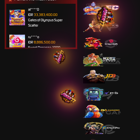
al****0
IDR
33,383,400.00
Gates of Olympus Super
Scatter
ru****o
IDR
8,886,500.00
Sweet Bonanza 1000
sae****9
IDR
7,567,000.00
Mahjong Wins 3 – Black
Scatter
al****0
IDR
5,998,200.00
Gates of Olympus Super
Scatter
sae****9
IDR
4,966,400.00
Mahjong Wins 3 – Black
Scatter