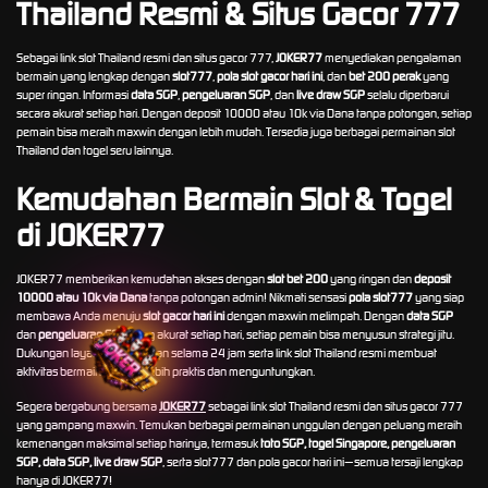
Thailand Resmi & Situs Gacor 777
Sebagai link slot Thailand resmi dan situs gacor 777,
JOKER77
menyediakan pengalaman
bermain yang lengkap dengan
slot777
,
pola slot gacor hari ini
, dan
bet 200 perak
yang
super ringan. Informasi
data SGP
,
pengeluaran SGP
, dan
live draw SGP
selalu diperbarui
secara akurat setiap hari. Dengan deposit 10000 atau 10k via Dana tanpa potongan, setiap
pemain bisa meraih maxwin dengan lebih mudah. Tersedia juga berbagai permainan slot
Thailand dan togel seru lainnya.
Kemudahan Bermain Slot & Togel
di JOKER77
JOKER77 memberikan kemudahan akses dengan
slot bet 200
yang ringan dan
deposit
10000 atau 10k via Dana
tanpa potongan admin! Nikmati sensasi
pola slot777
yang siap
membawa Anda menuju
slot gacor hari ini
dengan maxwin melimpah. Dengan
data SGP
dan
pengeluaran SGP
yang akurat setiap hari, setiap pemain bisa menyusun strategi jitu.
Dukungan layanan pelanggan selama 24 jam serta link slot Thailand resmi membuat
aktivitas bermain menjadi lebih praktis dan menguntungkan.
Segera bergabung bersama
JOKER77
sebagai link slot Thailand resmi dan situs gacor 777
yang gampang maxwin. Temukan berbagai permainan unggulan dengan peluang meraih
kemenangan maksimal setiap harinya, termasuk
toto SGP, togel Singapore, pengeluaran
SGP, data SGP, live draw SGP
, serta slot777 dan pola gacor hari ini—semua tersaji lengkap
hanya di JOKER77!