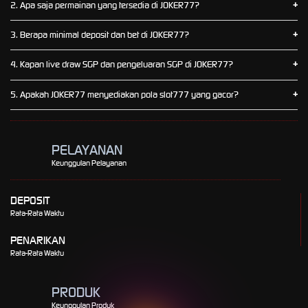
2. Apa saja permainan yang tersedia di JOKER77?
3. Berapa minimal deposit dan bet di JOKER77?
4. Kapan live draw SGP dan pengeluaran SGP di JOKER77?
5. Apakah JOKER77 menyediakan pola slot777 yang gacor?
PELAYANAN
Keunggulan Pelayanan
DEPOSIT
Rata-Rata Waktu
PENARIKAN
Rata-Rata Waktu
PRODUK
Keunggulan Produk