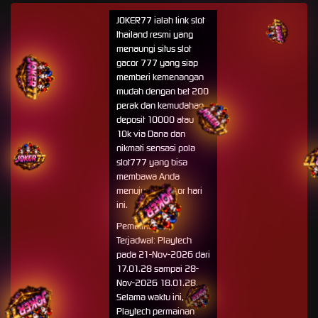
JOKER77 ialah link slot
thailand resmi yang
menaungi situs slot
gacor 777 yang siap
memberi kemenangan
mudah dengan bet 200
perak dan kemudahan
deposit 10000 atau
10k via Dana dan
nikmati sensasi pola
slot777 yang bisa
membawa Anda
menuju slot gacor hari
ini.
Pemeliharaan
Terjadwal: Playtech
pada 21-Nov-2026 dari
17.01.28 sampai 28-
Nov-2026 18.01.28.
Selama waktu ini,
Playtech permainan