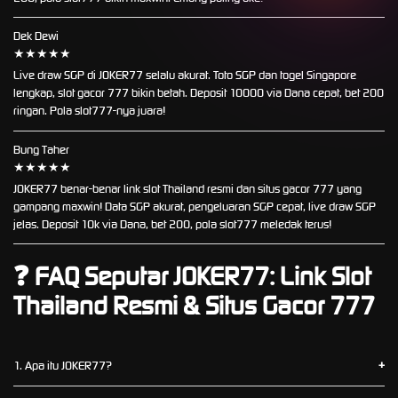
Dek Dewi
★★★★★
Live draw SGP di JOKER77 selalu akurat. Toto SGP dan togel Singapore
lengkap, slot gacor 777 bikin betah. Deposit 10000 via Dana cepat, bet 200
ringan. Pola slot777-nya juara!
Bung Taher
★★★★★
JOKER77 benar-benar link slot Thailand resmi dan situs gacor 777 yang
gampang maxwin! Data SGP akurat, pengeluaran SGP cepat, live draw SGP
jelas. Deposit 10k via Dana, bet 200, pola slot777 meledak terus!
❓ FAQ Seputar JOKER77: Link Slot
Thailand Resmi & Situs Gacor 777
1. Apa itu JOKER77?