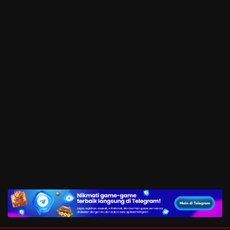
J
P
A