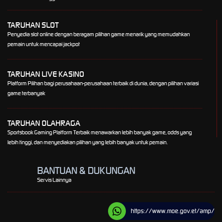
TARUHAN SLOT
Penyedia slot online dengan beragam pilihan game menarik yang memudahkan
pemain untuk mencapai jackpot
TARUHAN LIVE KASINO
Platform Pilihan bagi perusahaan-perusahaan terbaik di dunia, dengan pilihan variasi
game terbanyak
TARUHAN OLAHRAGA
Sportsbook Gaming Platform Terbaik menawarkan lebih banyak game, odds yang
lebih tinggi, dan menyediakan pilihan yang lebih banyak untuk pemain.
BANTUAN & DUKUNGAN
Servis Lainnya
https://www.moe.gov.et/amp/