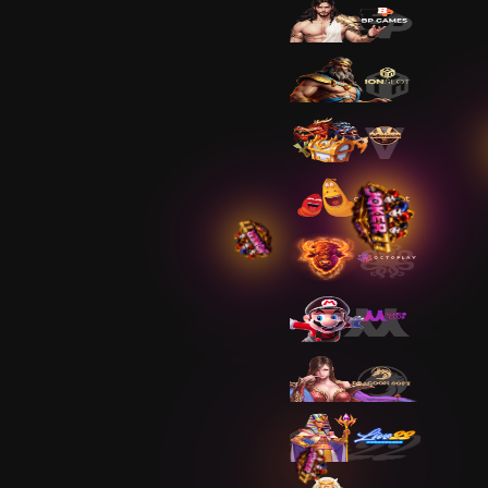
pilla****i
IDR
4,413,450.00
Starlight Princess Super Scatter
sae****9
IDR
4,003,200.00
Mahjong Wins 3 – Black
Scatter
sae****9
IDR
3,881,600.00
Mahjong Wins 3 – Black
Scatter
sae****9
IDR
3,590,300.00
Mahjong Wins 3 – Black
Scatter
pilla****i
IDR
3,440,750.00
Starlight Princess Super Scatter