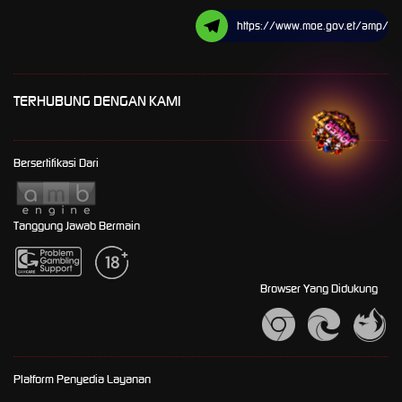
https://www.moe.gov.et/amp/
TERHUBUNG DENGAN KAMI
Bersertifikasi Dari
Tanggung Jawab Bermain
Browser Yang Didukung
Platform Penyedia Layanan