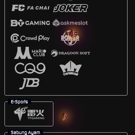
E-Sports
Sabung Ayam