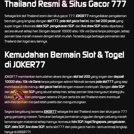
Thailand Resmi & Situs Gacor 777
Sebagai link slot Thailand resmi dan situs gacor 777,
JOKER77
menyediakan pengalaman
bermain yang lengkap dengan
slot777
,
pola slot gacor hari ini
, dan
bet 200 perak
yang
super ringan. Informasi
data SGP
,
pengeluaran SGP
, dan
live draw SGP
selalu diperbarui
secara akurat setiap hari. Dengan deposit 10000 atau 10k via Dana tanpa potongan, setiap
pemain bisa meraih maxwin dengan lebih mudah. Tersedia juga berbagai permainan slot
Thailand dan togel seru lainnya.
Kemudahan Bermain Slot & Togel
di JOKER77
JOKER77 memberikan kemudahan akses dengan
slot bet 200
yang ringan dan
deposit
10000 atau 10k via Dana
tanpa potongan admin! Nikmati sensasi
pola slot777
yang siap
membawa Anda menuju
slot gacor hari ini
dengan maxwin melimpah. Dengan
data SGP
dan
pengeluaran SGP
yang akurat setiap hari, setiap pemain bisa menyusun strategi jitu.
Dukungan layanan pelanggan selama 24 jam serta link slot Thailand resmi membuat
aktivitas bermain menjadi lebih praktis dan menguntungkan.
Segera bergabung bersama
JOKER77
sebagai link slot Thailand resmi dan situs gacor 777
yang gampang maxwin. Temukan berbagai permainan unggulan dengan peluang meraih
kemenangan maksimal setiap harinya, termasuk
toto SGP, togel Singapore, pengeluaran
SGP, data SGP, live draw SGP
, serta slot777 dan pola gacor hari ini—semua tersaji lengkap
hanya di JOKER77!