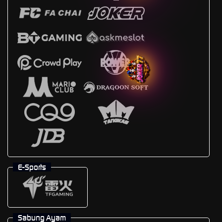
E-Sports
Sabung Ayam