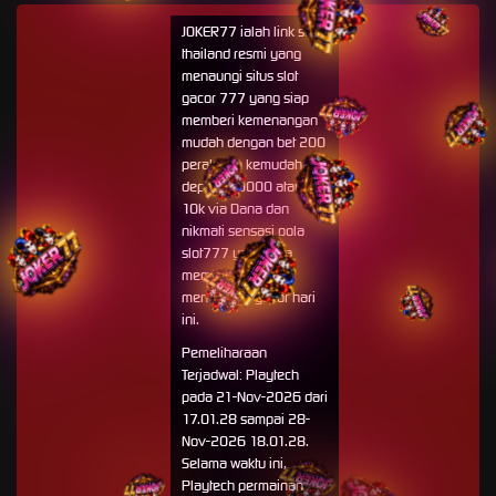
JOKER77 ialah link slot
thailand resmi yang
menaungi situs slot
gacor 777 yang siap
memberi kemenangan
mudah dengan bet 200
perak dan kemudahan
deposit 10000 atau
10k via Dana dan
nikmati sensasi pola
slot777 yang bisa
membawa Anda
menuju slot gacor hari
ini.
Pemeliharaan
Terjadwal: Playtech
pada 21-Nov-2026 dari
17.01.28 sampai 28-
Nov-2026 18.01.28.
Selama waktu ini,
Playtech permainan