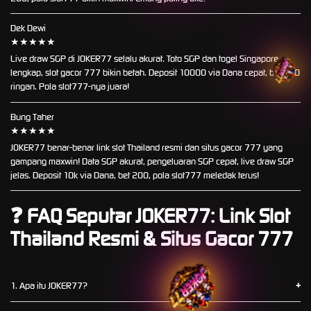
Dek Dewi
★★★★★
Live draw SGP di JOKER77 selalu akurat. Toto SGP dan togel Singapore
lengkap, slot gacor 777 bikin betah. Deposit 10000 via Dana cepat, bet 200
ringan. Pola slot777-nya juara!
Bung Taher
★★★★★
JOKER77 benar-benar link slot Thailand resmi dan situs gacor 777 yang
gampang maxwin! Data SGP akurat, pengeluaran SGP cepat, live draw SGP
jelas. Deposit 10k via Dana, bet 200, pola slot777 meledak terus!
❓ FAQ Seputar JOKER77: Link Slot
Thailand Resmi & Situs Gacor 777
1. Apa itu JOKER77?