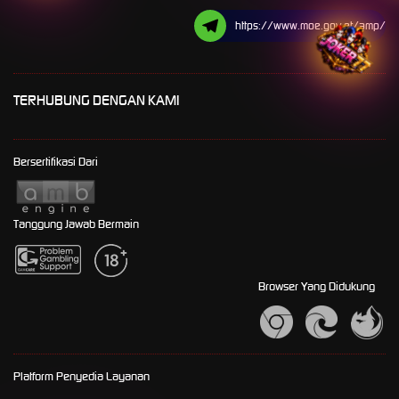
https://www.moe.gov.et/amp/
TERHUBUNG DENGAN KAMI
Bersertifikasi Dari
Tanggung Jawab Bermain
Browser Yang Didukung
Platform Penyedia Layanan