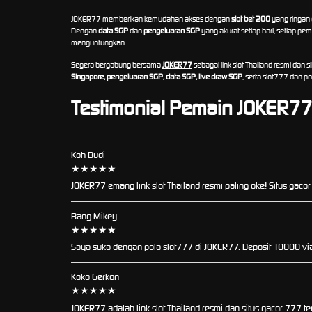
JOKER77 memberikan kemudahan akses dengan
slot bet 200
yang ringan
Dengan
data SGP
dan
pengeluaran SGP
yang akurat setiap hari, setiap pe
menguntungkan.
Segera bergabung bersama
JOKER77
sebagai link slot Thailand resmi d
Singapore, pengeluaran SGP, data SGP, live draw SGP
, serta slot777 dan p
Testimonial Pemain JOKER7
Koh Budi
★★★★★
JOKER77 emang link slot Thailand resmi paling oke! Situs gac
Bang Mikey
★★★★★
Saya suka dengan pola slot777 di JOKER77. Deposit 10000 via 
Koko Gerkon
★★★★★
JOKER77 adalah link slot Thailand resmi dan situs gacor 777 t