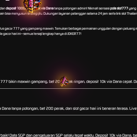
 dan
deposit 10000 atau 10k via Dana
tanpa potongan admin! Nikmati sensasi
pola slot777
yang 
main bisa menyusun strategi jitu. Dukungan layanan pelanggan selama 24 jam serta link slot Thaila
an situs gacor 777 yang gampang maxwin. Temukan berbagai permainan unggulan dengan peluang
ola gacor hari ini—semua tersaji lengkap hanya di JOKER77!
7
or 777 bikin maxwin gampang, bet 200 perak ringan, deposit 10k via Dana cepat. 
Dana tanpa potongan, bet 200 perak, dan slot gacor hari ini beneran terasa. Liv
erbaik! Data SGP dan pengeluaran SGP selalu tepat waktu. Deposit 10k via Dana, b