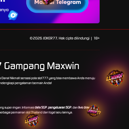
©2026 JOKER77. Hak cipta dilindungi | 18+
777 Gampang Maxwin
ia Dana! Nikmati sensasi pola slot777 yang bisa membawa Anda menuju
k melengkapi pengalaman bermain Anda!
ng super ringan. Informasi
data SGP
,
pengeluaran SGP
, dan
live draw SGP
rbagai permainan slot Thailand dan togel seru lainnya.