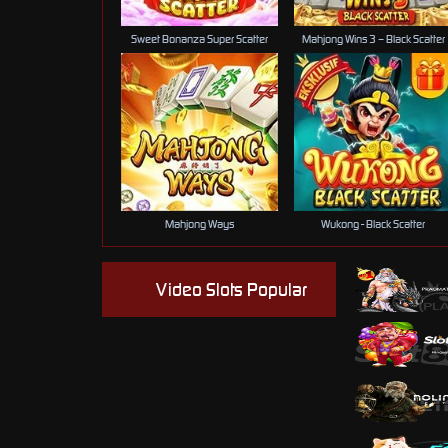
Sweet Bonanza Super Scatter
Mahjong Wins 3 – Black Scatter
Mahjong Ways
Wukong - Black Scatter
Video Slots Popular