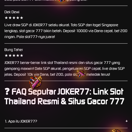
Dek Dewi
★★★★★
Live draw SGP di JOKER77 selalu akurat. Toto SGP dan togel Singapore
lengkap, slot gacor 777 bikin betah. Deposit 10000 via Dana cepat, bet 200
ringan. Pola slot777-nya juara!
Bung Taher
★★★★★
JOKER77 benar-benar link slot Thailand resmi dan situs gacor 777 yang
gampang maxwin! Data SGP akurat, pengeluaran SGP cepat, live draw SGP
jelas. Deposit 10k via Dana, bet 200, pola slot777 meledak terus!
❓ FAQ Seputar JOKER77: Link Slot
Thailand Resmi & Situs Gacor 777
1. Apa itu JOKER77?