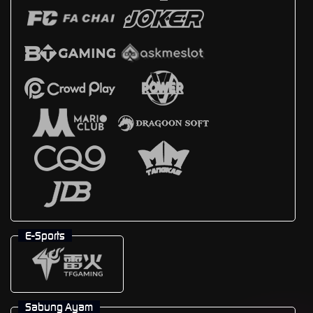
E-Sports
Sabung Ayam