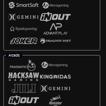
Arcade