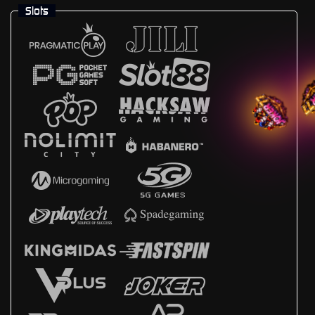
Slots