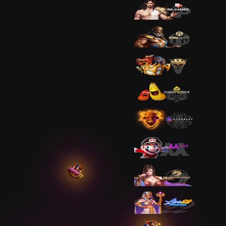
pilla****i
IDR
4,413,450.00
Starlight Princess Super Scatter
sae****9
IDR
4,003,200.00
Mahjong Wins 3 – Black
Scatter
sae****9
IDR
3,881,600.00
Mahjong Wins 3 – Black
Scatter
sae****9
IDR
3,590,300.00
Mahjong Wins 3 – Black
Scatter
pilla****i
IDR
3,440,750.00
Starlight Princess Super Scatter