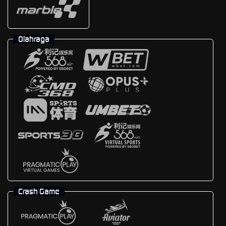
Olahraga
Crash Game