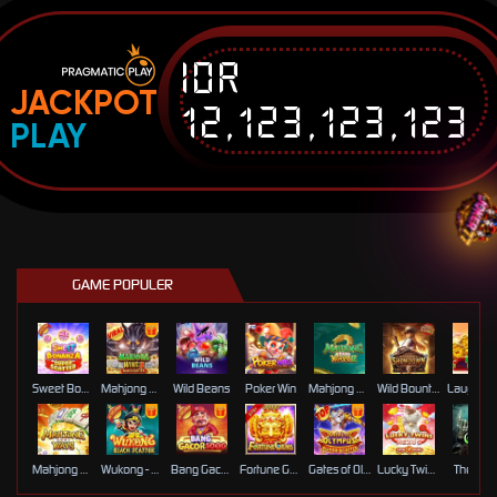
IDR
JACKPOT
12,123,123,123
PLAY
GAME POPULER
Sweet Bonanza Super Scatter
Mahjong Wins 3 – Black Scatter
Wild Beans
Poker Win
Mahjong Ways 2
Wild Bounty Showdown
Mahjong Ways
Wukong - Black Scatter
Bang Gacor 1000
Fortune Gems
Gates of Olympus Super Scatter
Lucky Twins Nexus
The Cryp