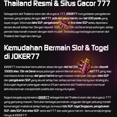
Thailand Resmi & Situs Gacor 777
Sebagai link slot Thailand resmi dan situs gacor 777,
JOKER77
menyediakan pengalaman
bermain yang lengkap dengan
slot777
,
pola slot gacor hari ini
, dan
bet 200 perak
yang
super ringan. Informasi
data SGP
,
pengeluaran SGP
, dan
live draw SGP
selalu diperbarui
secara akurat setiap hari. Dengan deposit 10000 atau 10k via Dana tanpa potongan, setiap
pemain bisa meraih maxwin dengan lebih mudah. Tersedia juga berbagai permainan slot
Thailand dan togel seru lainnya.
Kemudahan Bermain Slot & Togel
di JOKER77
JOKER77 memberikan kemudahan akses dengan
slot bet 200
yang ringan dan
deposit
10000 atau 10k via Dana
tanpa potongan admin! Nikmati sensasi
pola slot777
yang siap
membawa Anda menuju
slot gacor hari ini
dengan maxwin melimpah. Dengan
data SGP
dan
pengeluaran SGP
yang akurat setiap hari, setiap pemain bisa menyusun strategi jitu.
Dukungan layanan pelanggan selama 24 jam serta link slot Thailand resmi membuat
aktivitas bermain menjadi lebih praktis dan menguntungkan.
Segera bergabung bersama
JOKER77
sebagai link slot Thailand resmi dan situs gacor 777
yang gampang maxwin. Temukan berbagai permainan unggulan dengan peluang meraih
kemenangan maksimal setiap harinya, termasuk
toto SGP, togel Singapore, pengeluaran
SGP, data SGP, live draw SGP
, serta slot777 dan pola gacor hari ini—semua tersaji lengkap
hanya di JOKER77!