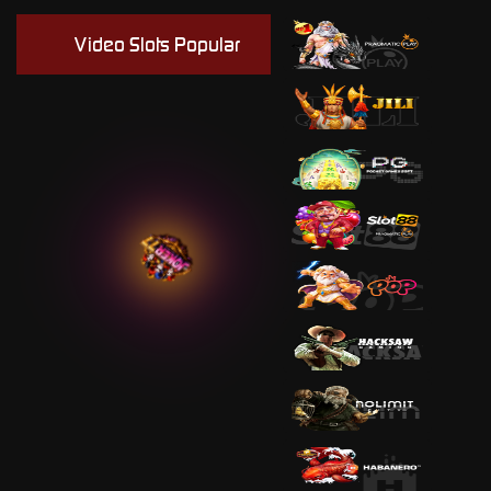
Video Slots Popular