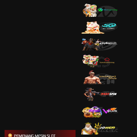
PEMENANG MESIN SLOT