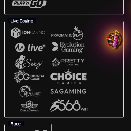
Live Casino
Race