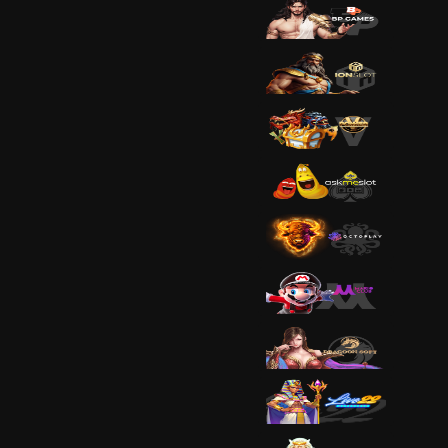
pilla****i
IDR
4,413,450.00
Starlight Princess Super Scatter
sae****9
IDR
4,003,200.00
Mahjong Wins 3 – Black
Scatter
sae****9
IDR
3,881,600.00
Mahjong Wins 3 – Black
Scatter
sae****9
IDR
3,590,300.00
Mahjong Wins 3 – Black
Scatter
pilla****i
IDR
3,440,750.00
Starlight Princess Super Scatter