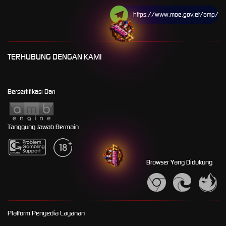
https://www.moe.gov.et/amp/
TERHUBUNG DENGAN KAMI
Bersertifikasi Dari
Tanggung Jawab Bermain
Browser Yang Didukung
Platform Penyedia Layanan