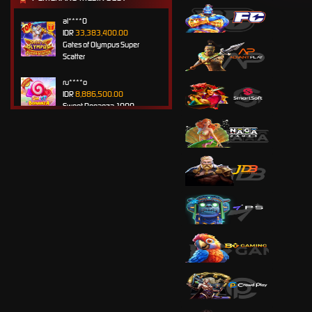
al****0
IDR
33,383,400.00
Gates of Olympus Super
Scatter
ru****o
IDR
8,886,500.00
Sweet Bonanza 1000
sae****9
IDR
7,567,000.00
Mahjong Wins 3 – Black
Scatter
al****0
IDR
5,998,200.00
Gates of Olympus Super
Scatter
sae****9
IDR
4,966,400.00
Mahjong Wins 3 – Black
Scatter