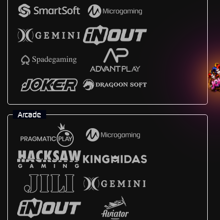
Arcade