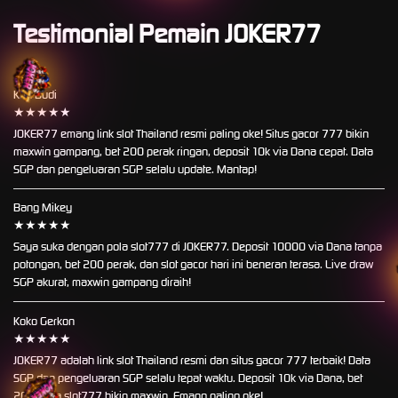
Testimonial Pemain JOKER77
Koh Budi
★★★★★
JOKER77 emang link slot Thailand resmi paling oke! Situs gacor 777 bikin
maxwin gampang, bet 200 perak ringan, deposit 10k via Dana cepat. Data
SGP dan pengeluaran SGP selalu update. Mantap!
Bang Mikey
★★★★★
Saya suka dengan pola slot777 di JOKER77. Deposit 10000 via Dana tanpa
potongan, bet 200 perak, dan slot gacor hari ini beneran terasa. Live draw
SGP akurat, maxwin gampang diraih!
Koko Gerkon
★★★★★
JOKER77 adalah link slot Thailand resmi dan situs gacor 777 terbaik! Data
SGP dan pengeluaran SGP selalu tepat waktu. Deposit 10k via Dana, bet
200, pola slot777 bikin maxwin. Emang paling oke!