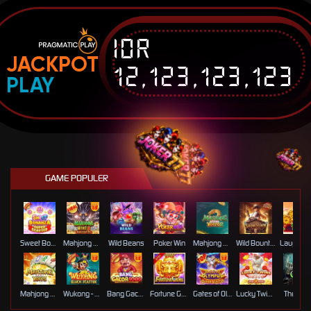
IDR
JACKPOT
12,123,123,123
PLAY
GAME POPULER
Sweet Bonanza Super Scatter
Mahjong Wins 3 – Black Scatter
Wild Beans
Poker Win
Mahjong Ways 2
Wild Bounty Showdown
Mahjong Ways
Wukong - Black Scatter
Bang Gacor 1000
Fortune Gems
Gates of Olympus Super Scatter
Lucky Twins Nexus
The Cryp