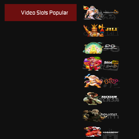
Video Slots Popular