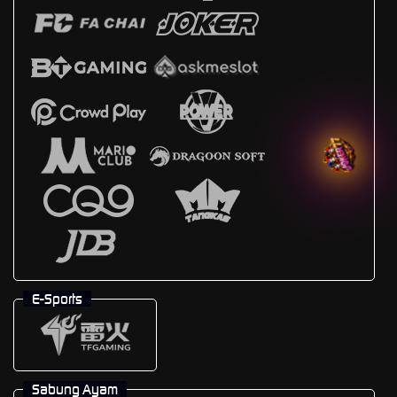
E-Sports
Sabung Ayam