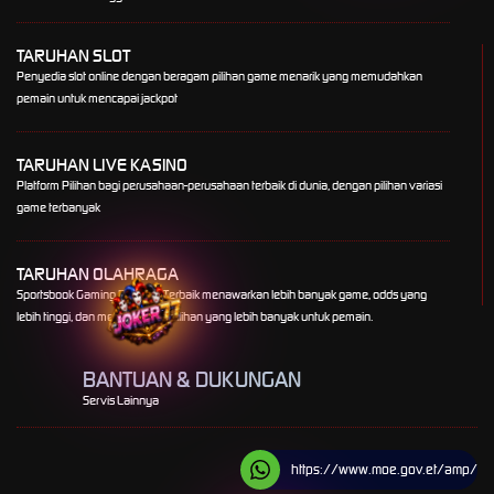
TARUHAN SLOT
Penyedia slot online dengan beragam pilihan game menarik yang memudahkan
pemain untuk mencapai jackpot
TARUHAN LIVE KASINO
Platform Pilihan bagi perusahaan-perusahaan terbaik di dunia, dengan pilihan variasi
game terbanyak
TARUHAN OLAHRAGA
Sportsbook Gaming Platform Terbaik menawarkan lebih banyak game, odds yang
lebih tinggi, dan menyediakan pilihan yang lebih banyak untuk pemain.
BANTUAN & DUKUNGAN
Servis Lainnya
https://www.moe.gov.et/amp/