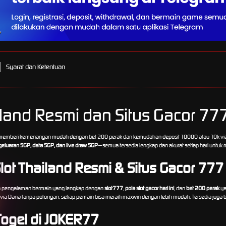
Syarat dan Ketentuan
ailand Resmi dan Situs Gacor 
siap memberi kemenangan mudah dengan bet 200 perak dan kemudahan deposit 10000 atau 10k v
geluaran SGP, data SGP, dan live draw SGP
—semua tersedia lengkap dan akurat setiap hari untu
ot Thailand Resmi & Situs Gacor 777
 pengalaman bermain yang lengkap dengan
slot777
,
pola slot gacor hari ini
, dan
bet 200 perak
ya
k via Dana tanpa potongan, setiap pemain bisa meraih maxwin dengan lebih mudah. Tersedia juga be
ogel di JOKER77