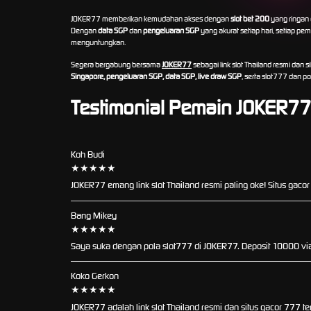
JOKER77 memberikan kemudahan akses dengan
slot bet 200
yang ringan
Dengan
data SGP
dan
pengeluaran SGP
yang akurat setiap hari, setiap pe
menguntungkan.
Segera bergabung bersama
JOKER77
sebagai link slot Thailand resmi d
Singapore, pengeluaran SGP, data SGP, live draw SGP
, serta slot777 dan p
Testimonial Pemain JOKER7
Koh Budi
★★★★★
JOKER77 emang link slot Thailand resmi paling oke! Situs gac
Bang Mikey
★★★★★
Saya suka dengan pola slot777 di JOKER77. Deposit 10000 via 
Koko Gerkon
★★★★★
JOKER77 adalah link slot Thailand resmi dan situs gacor 777 t