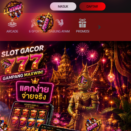
MASUK
DAFTAR
ARCADE
E-SPORTS
SABUNG AYAM
PROMOSI