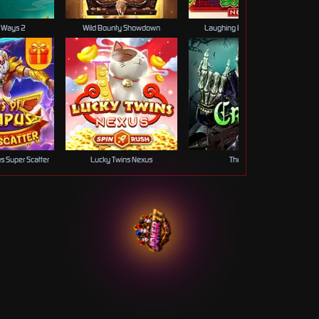
 Ways 2
Wild Bounty Showdown
Laughing Buddha Nexus
s Super Scatter
Lucky Twins Nexus
The Crypt