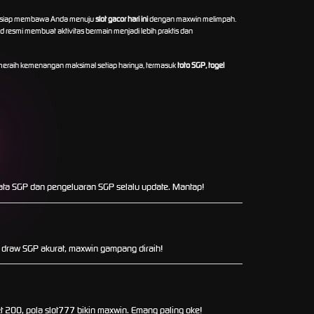
siap membawa Anda menuju
slot gacor hari ini
dengan maxwin melimpah.
nd resmi membuat aktivitas bermain menjadi lebih praktis dan
 meraih kemenangan maksimal setiap harinya, termasuk
toto SGP, togel
Data SGP dan pengeluaran SGP selalu update. Mantap!
e draw SGP akurat, maxwin gampang diraih!
et 200, pola slot777 bikin maxwin. Emang paling oke!