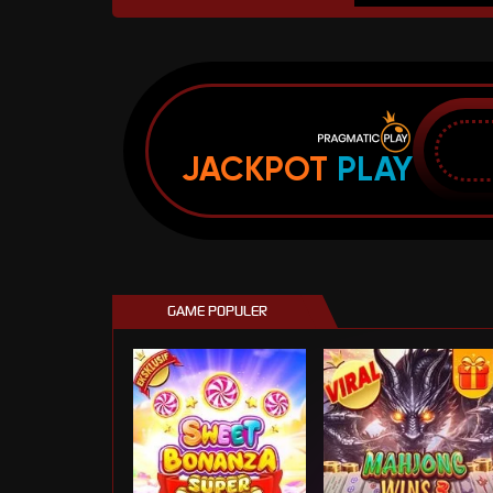
JACKPOT
PLAY
GAME POPULER