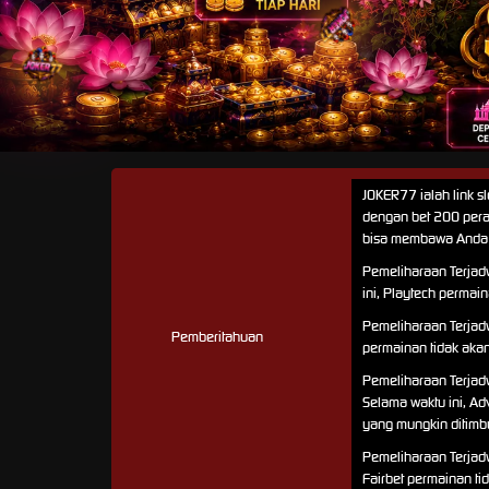
JOKER77 ialah link 
dengan bet 200 pera
bisa membawa Anda me
Pemeliharaan Terjad
ini, Playtech perma
Pemeliharaan Terjad
Pemberitahuan
permainan tidak aka
Pemeliharaan Terjad
Selama waktu ini, A
yang mungkin ditimb
Pemeliharaan Terjad
Fairbet permainan t