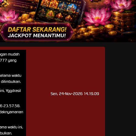
nangan mudah
ot777 yang
Selama waktu
ditimbulkan.
i, Yggdrasil
Sen, 24-Nov-2026 14.19.09
26 23.57.58.
tidaknyamanan
ma waktu ini,
bulkan.