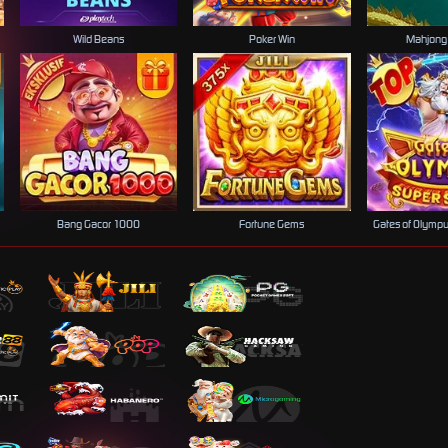
Wild Beans
Poker Win
Mahjong
Bang Gacor 1000
Fortune Gems
Gates of Olympu