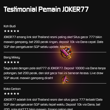
Testimonial Pemain JOKER77
Koh Budi
★★★★★
JOKER77 emang link slot Thailand resmi paling oke! Situs gacor 777 bikin
maxwin gampang, bet 200 perak ringan, deposit 10k via Dana cepat. Data
SGP dan pengeluaran SGP selalu update. Mantap!
Bang Mikey
★★★★★
Saya suka dengan pola slot777 di JOKER77. Deposit 10000 via Dana tanpa
potongan, bet 200 perak, dan slot gacor hari ini beneran terasa. Live draw
SGP akurat, maxwin gampang diraih!
Koko Gerkon
★★★★★
JOKER77 adalah link slot Thailand resmi dan situs gacor 777 terbaik! Data
SGP dan pengeluaran SGP selalu tepat waktu. Deposit 10k via Dana, bet
200, pola slot777 bikin maxwin. Emang paling oke!