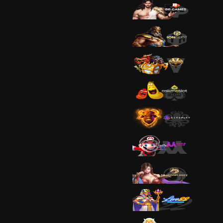
pilla****i
IDR
4,413,450.00
Starlight Princess Super Scatter
sae****9
IDR
4,003,200.00
Mahjong Wins 3 – Black
Scatter
sae****9
IDR
3,881,600.00
Mahjong Wins 3 – Black
Scatter
sae****9
IDR
3,590,300.00
Mahjong Wins 3 – Black
Scatter
pilla****i
IDR
3,440,750.00
Starlight Princess Super Scatter