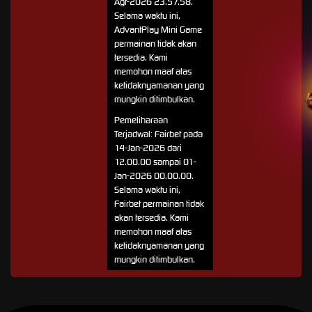
Agt-2026 23.57.58.
Selama waktu ini,
AdvantPlay Mini Game
permainan tidak akan
tersedia. Kami
memohon maaf atas
ketidaknyamanan yang
mungkin ditimbulkan.
Pemeliharaan
Terjadwal: Fairbet pada
14-Jan-2026 dari
12.00.00 sampai 01-
Jan-2026 00.00.00.
Selama waktu ini,
Fairbet permainan tidak
akan tersedia. Kami
memohon maaf atas
ketidaknyamanan yang
mungkin ditimbulkan.