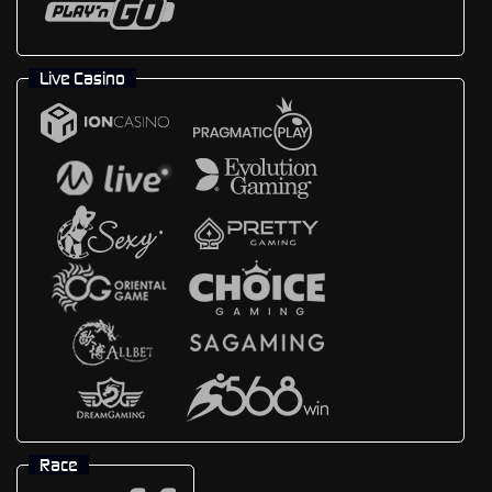
Live Casino
Race