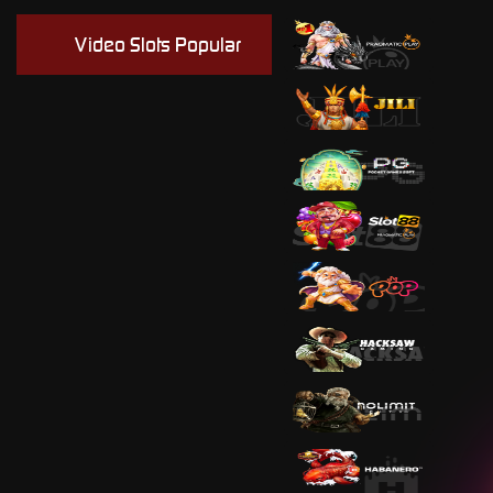
Video Slots Popular