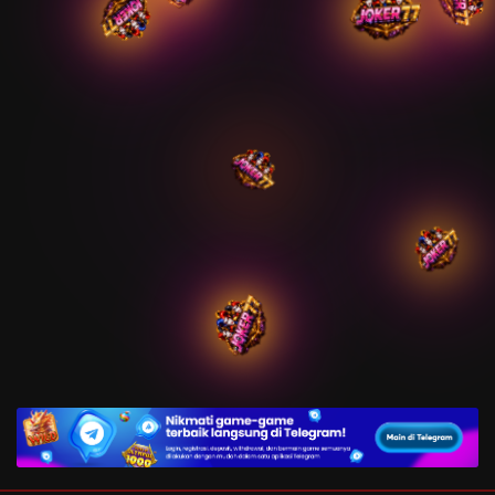
J
P
A