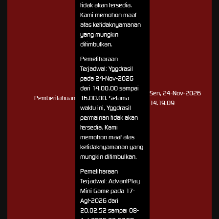
tidak akan tersedia.
Kami memohon maaf
atas ketidaknyamanan
yang mungkin
ditimbulkan.
Pemeliharaan
Terjadwal: Yggdrasil
pada 24-Nov-2026
dari 14.00.00 sampai
Sen, 24-Nov-2026
Pemberitahuan
16.00.00. Selama
14.19.09
waktu ini, Yggdrasil
permainan tidak akan
tersedia. Kami
memohon maaf atas
ketidaknyamanan yang
mungkin ditimbulkan.
Pemeliharaan
Terjadwal: AdvantPlay
Mini Game pada 17-
Agt-2026 dari
20.02.52 sampai 08-