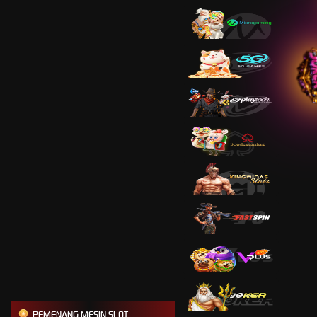
PEMENANG MESIN SLOT