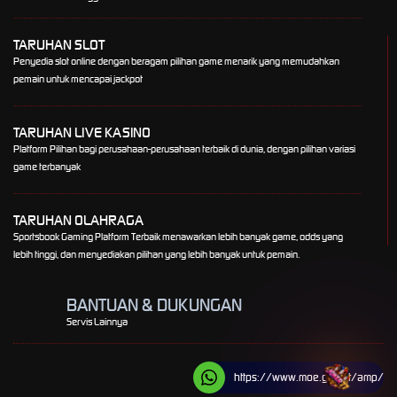
TARUHAN SLOT
Penyedia slot online dengan beragam pilihan game menarik yang memudahkan
pemain untuk mencapai jackpot
TARUHAN LIVE KASINO
Platform Pilihan bagi perusahaan-perusahaan terbaik di dunia, dengan pilihan variasi
game terbanyak
TARUHAN OLAHRAGA
Sportsbook Gaming Platform Terbaik menawarkan lebih banyak game, odds yang
lebih tinggi, dan menyediakan pilihan yang lebih banyak untuk pemain.
BANTUAN & DUKUNGAN
Servis Lainnya
https://www.moe.gov.et/amp/