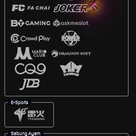
E-Sports
Sabung Ayam